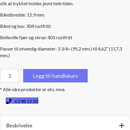
slik at trykket holdes jevnt hele tiden.
Båndbredde: 15,9 mm.
Bånd og hus: 304 rustfritt
Belleville fjær og skrue: 401 rustfritt
Passer til utvendig diameter: 3 3/4» (95,2 mm.) til 4,62″ (117,3
mm.)
Constant
Legg til i handlekurv
Torque
slangeklemmer
* Alle våre produkter er eks. mva.
-
til
63 98 12 20
utv.
slangediameter
95,2
Beskrivelse
mm.