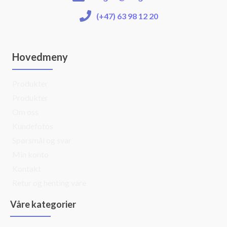
(+47) 63 98 12 20
Hovedmeny
Produkter
Produkter
Om oss
Kundefotos
Spørsmål og svar
Min konto
Kontakt
Retur og henting vare
Våre kategorier