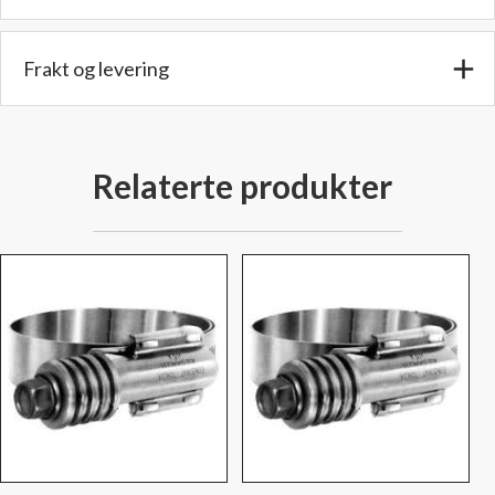
til
117,3
mm.
Frakt og levering
antall
Relaterte produkter