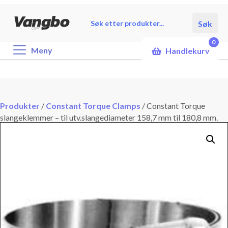
Products
Søk
search
0
Meny
Handlekurv
Produkter
/
Constant Torque Clamps
/
Constant Torque
slangeklemmer – til utv.slangediameter 158,7 mm til 180,8 mm.