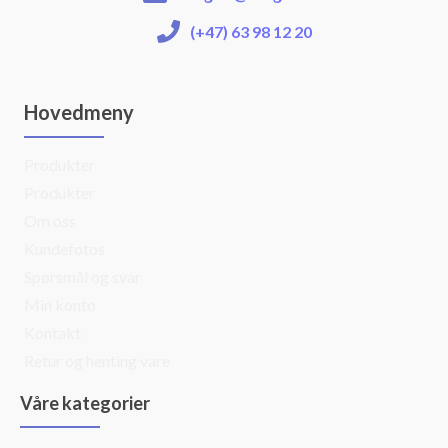
(+47) 63 98 12 20
Hovedmeny
Produkter
Produkter
Om oss
Kundefotos
Spørsmål og svar
Min konto
Kontakt
Retur og henting vare
Våre kategorier