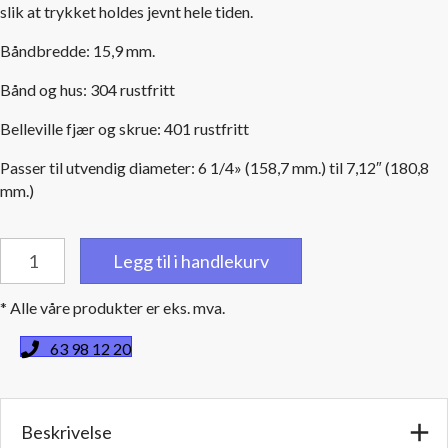
slik at trykket holdes jevnt hele tiden.
Båndbredde: 15,9 mm.
Bånd og hus: 304 rustfritt
Belleville fjær og skrue: 401 rustfritt
Passer til utvendig diameter: 6 1/4» (158,7 mm.) til 7,12″ (180,8
mm.)
Constant
Legg til i handlekurv
Torque
slangeklemmer
* Alle våre produkter er eks. mva.
-
til
63 98 12 20
utv.slangediameter
158,7
mm
Beskrivelse
til