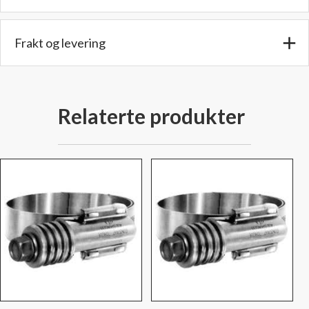
180,8
mm.
antall
Frakt og levering
Relaterte produkter