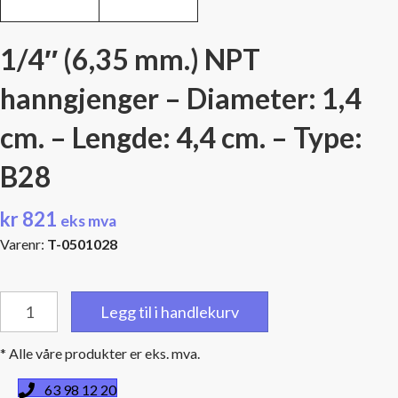
1/4″ (6,35 mm.) NPT
hanngjenger – Diameter: 1,4
cm. – Lengde: 4,4 cm. – Type:
B28
kr
821
eks mva
Varenr:
T-0501028
1/4"
Legg til i handlekurv
(6,35
mm.)
* Alle våre produkter er eks. mva.
NPT
hanngjenger
63 98 12 20