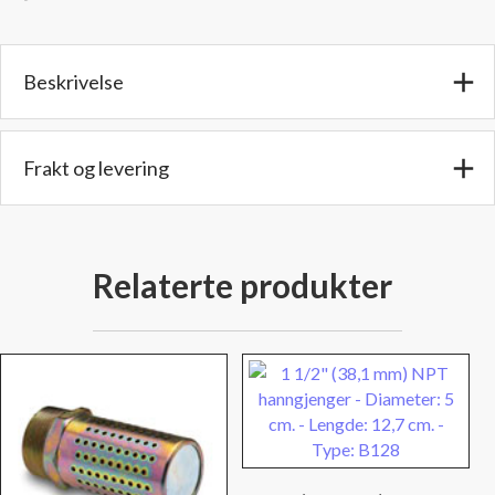
-
Diameter:
1,4
Beskrivelse
cm.
-
Lengde:
4,4
Frakt og levering
cm.
-
Type:
B28
Relaterte produkter
antall