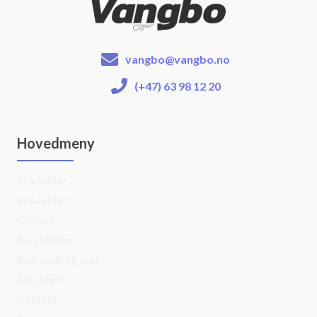
vangbo@vangbo.no
(+47) 63 98 12 20
Hovedmeny
Produkter
Produkter
Om oss
Kundefotos
Spørsmål og svar
Min konto
Kontakt