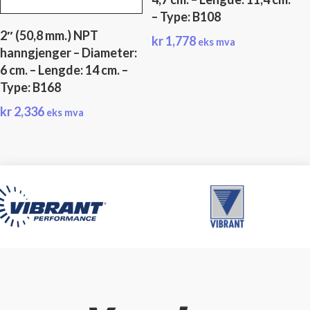
– Type: B108
2″ (50,8 mm.) NPT
kr
1,778
eks mva
hanngjenger – Diameter:
6 cm. – Lengde: 14 cm. –
Type: B168
kr
2,336
eks mva