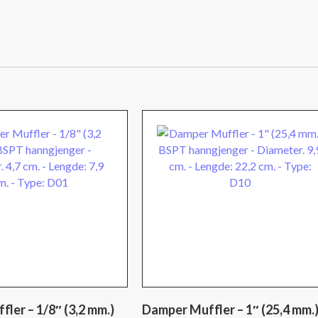
18,2
cm.
-
Type:
D07
antall
ler – 1/8″ (3,2 mm.)
Damper Muffler – 1″ (25,4 mm.