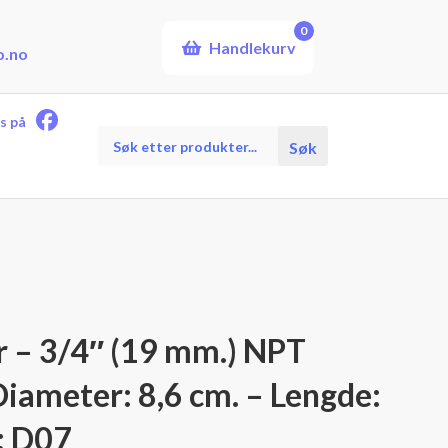
0
Handlekurv
o.no
s på
Products
Søk
search
 – 3/4″ (19 mm.) NPT
iameter: 8,6 cm. – Lengde:
: D07