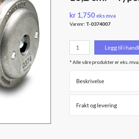
kr
1,750
eks mva
Varenr:
T-0374007
Damper
Legg til i han
Muffler
-
* Alle våre produkter er eks. mva
3/4"
(19
mm.)
Beskrivelse
NPT
hanngjenger
-
Frakt og levering
Diameter:
8,6
cm.
-
Lengde: