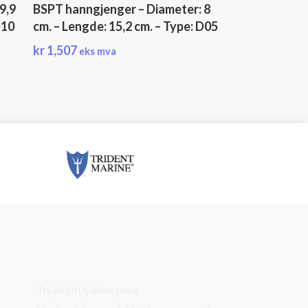
9,9
BSPT hanngjenger – Diameter: 8
D10
cm. – Lengde: 15,2 cm. – Type: D05
kr
1,507
eks mva
Trykkluftlyddempere