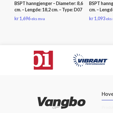
BSPT hanngjenger – Diameter: 8,6
BSPT hanngj
cm. – Lengde: 18,2 cm. – Type: D07
cm. – Lengde
kr
1,696
kr
1,093
eks mva
eks
Hov
Produ