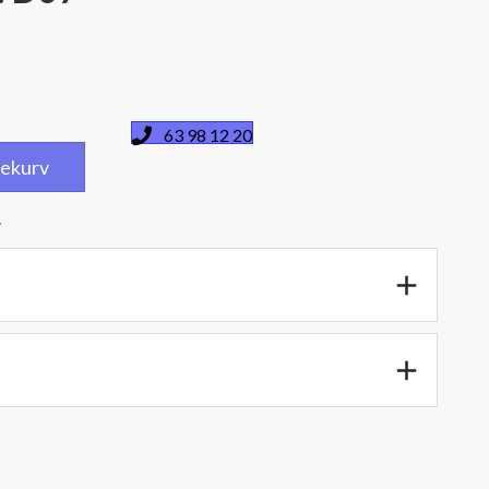
63 98 12 20
dlekurv
.