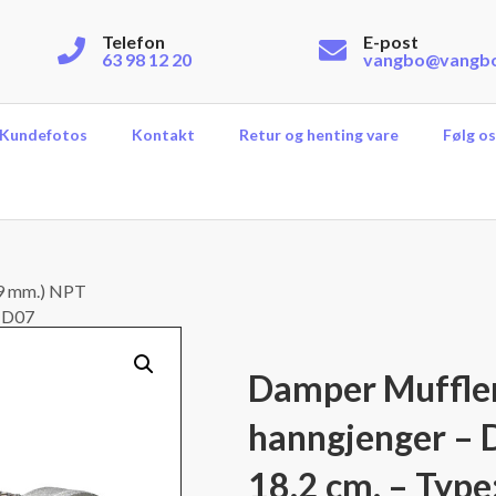
Telefon
E-post
63 98 12 20
vangbo@vangb
Kundefotos
Kontakt
Retur og henting vare
Følg os
19 mm.) NPT
: D07
Damper Muffler
hanngjenger – D
18,2 cm. – Type