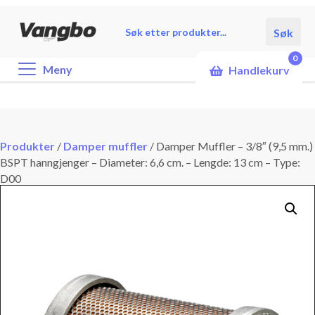
Products
Søk
search
0
Meny
Handlekurv
Produkter
/
Damper muffler
/
Damper Muffler – 3/8″ (9,5 mm.)
BSPT hanngjenger – Diameter: 6,6 cm. – Lengde: 13 cm – Type:
D00