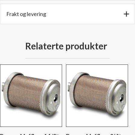
6,6
cm.
Frakt og levering
-
Lengde:
13
cm
Relaterte produkter
-
Type:
D00
antall