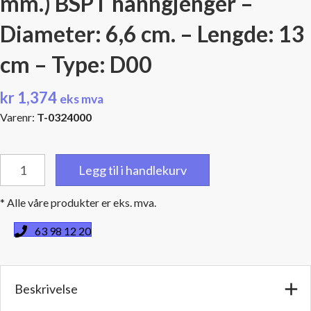
mm.) BSPT hanngjenger –
Diameter: 6,6 cm. – Lengde: 13
cm – Type: D00
kr
1,374
eks mva
Varenr:
T-0324000
Damper
Legg til i handlekurv
Muffler
-
* Alle våre produkter er eks. mva.
3/8"
(9,5
63 98 12 20
mm.)
BSPT
hanngjenger
Beskrivelse
-
Diameter: