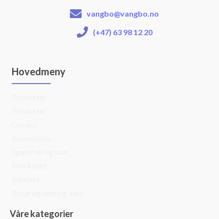
vangbo@vangbo.no
(+47) 63 98 12 20
Hovedmeny
Produkter
Produkter
Om oss
Kundefotos
Spørsmål og svar
Min konto
Kontakt
Retur og henting vare
Våre kategorier