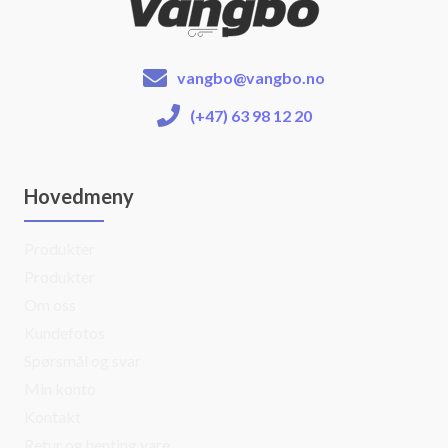
vangbo@vangbo.no
(+47) 63 98 12 20
Hovedmeny
Produkter
Produkter
Om oss
Kundefotos
Spørsmål og svar
Min konto
Kontakt
Retur og henting vare