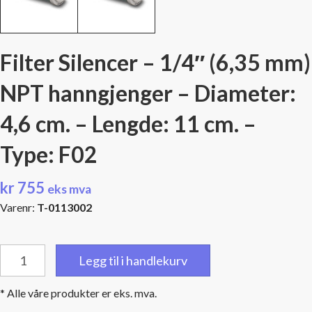
Filter Silencer – 1/4″ (6,35 mm)
NPT hanngjenger – Diameter:
4,6 cm. – Lengde: 11 cm. –
Type: F02
kr
755
eks mva
Varenr:
T-0113002
Filter
Legg til i handlekurv
Silencer
-
* Alle våre produkter er eks. mva.
1/4"