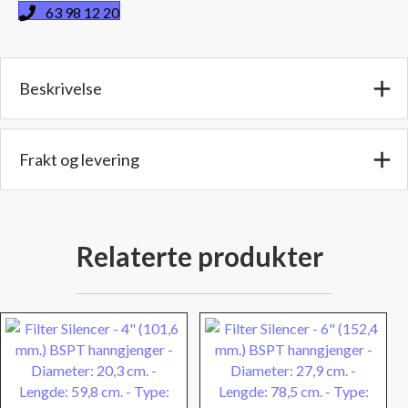
(6,35
63 98 12 20
mm)
NPT
hanngjenger
Beskrivelse
-
Diameter:
4,6
cm.
Frakt og levering
-
Lengde:
11
cm.
Relaterte produkter
-
Type:
F02
antall