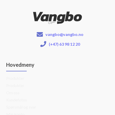
vangbo@vangbo.no
(+47) 63 98 12 20
Hovedmeny
Produkter
Produkter
Om oss
Kundefotos
Spørsmål og svar
Min konto