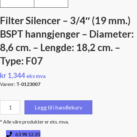
Filter Silencer – 3/4″ (19 mm.)
BSPT hanngjenger – Diameter:
8,6 cm. – Lengde: 18,2 cm. –
Type: F07
kr
1,344
eks mva
Varenr:
T-0123007
Filter
Legg til i handlekurv
Silencer
-
* Alle våre produkter er eks. mva.
3/4"
(19
63 98 12 20