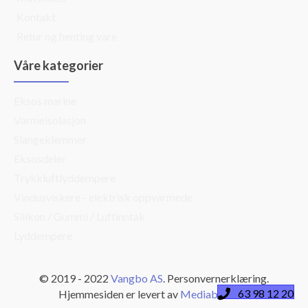
Kontakt
Retur og henting vare
Våre kategorier
Eksos marine
Varmeisolasjon
Slangeklemmer
Eksosdeler
Trykkluftlyddempere
Vindusviskere - elektrisk oppvarmede
Silikon / Gummi / Luftinntak
Lyddempere
© 2019 - 2022
Vangbo AS
. Personvernerklæring.
63 98 12 20
Hjemmesiden er levert av
Mediabooster
.