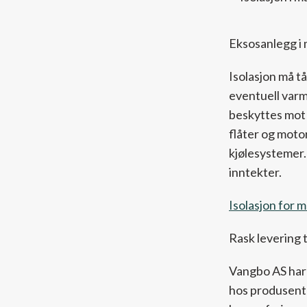
Eksosanlegg i m
Isolasjon må t
eventuell varm
beskyttes mot 
flåter og moto
kjølesystemer.
inntekter.
Isolasjon for 
Rask levering t
Vangbo AS har r
hos produsent o