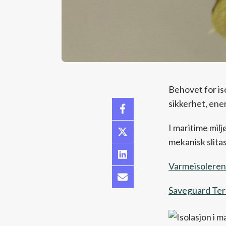
Behovet for iso
sikkerhet, ene
I maritime milj
mekanisk slitas
Varmeisoleren
Saveguard Term