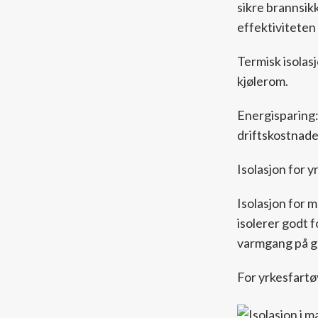
sikre brannsik
effektiviteten 
Termisk isolas
kjølerom.
Energisparing:
driftskostnade
Isolasjon for y
Isolasjon for m
isolerer godt f
varmgang på g
For yrkesfartøy