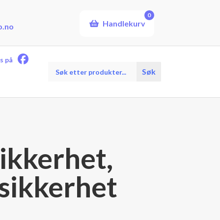
0
Handlekurv
o.no
s på
Products
SØK
search
sikkerhet,
ssikkerhet