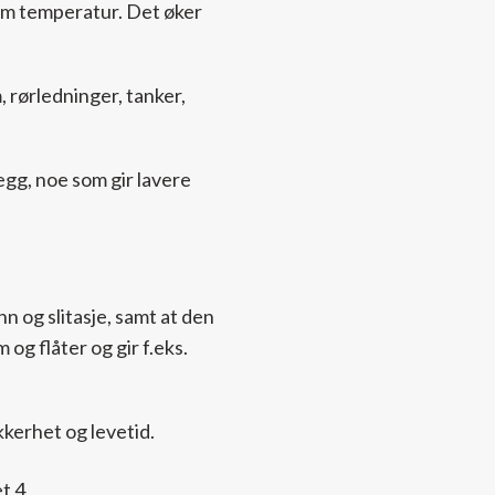
em temperatur. Det øker
 rørledninger, tanker,
gg, noe som gir lavere
n og slitasje, samt at den
og flåter og gir f.eks.
kkerhet og levetid.