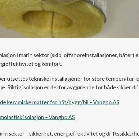
lasjon i marin sektor (skip, offshoreinstallasjoner, båter) 
rgieffektivitet og komfort.
øer utsettes tekniske installasjoner for store temperaturfor
je. Riktig isolasjon er derfor avgjørende for både sikker dri
de keramiske matter for båt/bygg/bil – Vangbo AS
olastisk isolasjon – Vangbo AS