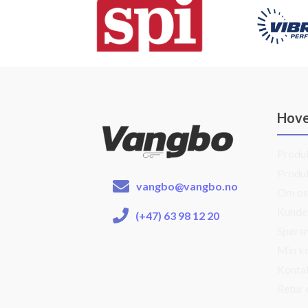
Hov
Produ
Produ
vangbo@vangbo.no
Om os
Kunde
(+47) 63 98 12 20
Spørsm
Min k
Konta
Retur 