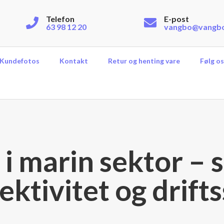
Telefon
E-post
63 98 12 20
vangbo@vangb
Kundefotos
Kontakt
Retur og henting vare
Følg os
 i marin sektor – 
ektivitet og drift