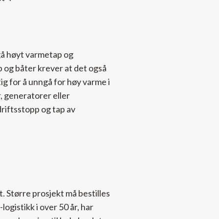
ngå høyt varmetap og
 og båter krever at det også
g for å unngå for høy varme i
 generatorer eller
riftsstopp og tap av
t. Større prosjekt må bestilles
ogistikk i over 50 år, har