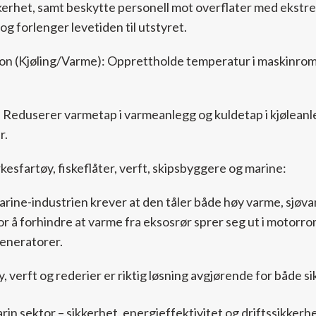
kerhet, samt beskytte personell mot overflater med ekstr
og forlenger levetiden til utstyret.
jon (Kjøling/Varme): Opprettholde temperatur i maskinrom,
 Reduserer varmetap i varmeanlegg og kuldetap i kjøleanle
r.
rkesfartøy, fiskeflåter, verft, skipsbyggere og marine:
arine-industrien krever at den tåler både høy varme, sjøvan
or å forhindre at varme fra eksosrør sprer seg ut i motorrom 
eneratorer.
, verft og rederier er riktig løsning avgjørende for både si