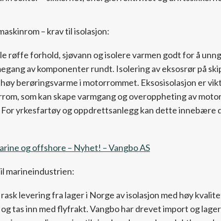
askinrom – krav til isolasjon:
åle røffe forhold, sjøvann og isolere varmen godt for å un
egang av komponenter rundt. Isolering av eksosrør på skip
høy berøringsvarme i motorrommet. Eksosisolasjon er vikti
rrom, som kan skape varmgang og overoppheting av motor,
 For yrkesfartøy og oppdrettsanlegg kan dette innebære d
marine og offshore – Nyhet! – Vangbo AS
il marineindustrien:
ask levering fra lager i Norge av isolasjon med høy kvalite
g tas inn med flyfrakt. Vangbo har drevet import og lager-l