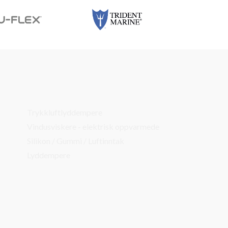
Trykkluftlyddempere
Vindusviskere - elektrisk oppvarmede
Silikon / Gummi / Luftinntak
Lyddempere