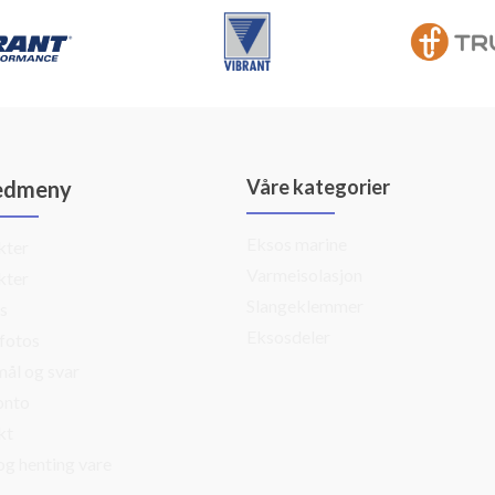
Våre kategorier
edmeny
Eksos marine
kter
Varmeisolasjon
kter
Slangeklemmer
s
Eksosdeler
fotos
ål og svar
onto
kt
og henting vare