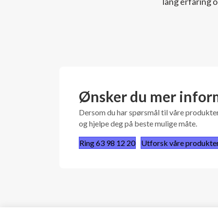
lang erfaring o
Ønsker du mer infor
Dersom du har spørsmål til våre produkter 
og hjelpe deg på beste mulige måte.
Ring 63 98 12 20
Utforsk våre produkte