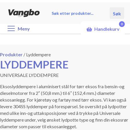
Products
Søk
search
0
Meny
Handlekurv
Produkter
/
Lyddempere
LYDDEMPERE
UNIVERSALE LYDDEMPERE
Eksoslyddempere i aluminisert stål for tørr eksos fra bensin-og
dieselmotorer fra 2″ (50,8 mm.) til 6″ (152,4 mm.) diameter
eksosanlegg. For kjøretøy og fartøy med tørr eksos. Vi kan også
levere 304SS lyddemper på forespørsel. Se oversikt på lydpotter
med ulike inn-og uttaksposisjoner ved å trykke på Universale
lyddempere under, velg ønsket lydpotte type og finn din eksosrør
diameter som passer til eksosanlegget.