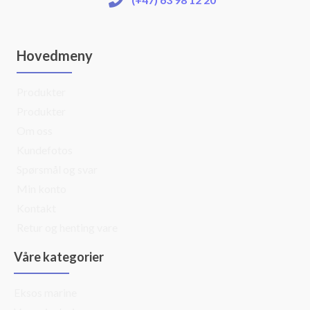
Hovedmeny
Produkter
Produkter
Om oss
Kundefotos
Spørsmål og svar
Min konto
Kontakt
Retur og henting vare
Våre kategorier
Eksos marine