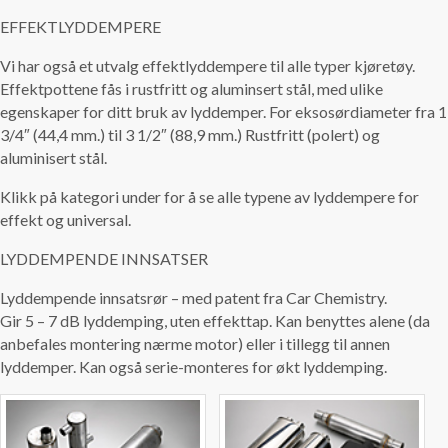
EFFEKTLYDDEMPERE
Vi har også et utvalg effektlyddempere til alle typer kjøretøy.
Effektpottene fås i rustfritt og aluminsert stål, med ulike
egenskaper for ditt bruk av lyddemper. For eksosørdiameter fra 1
3/4″ (44,4 mm.) til 3 1/2″ (88,9 mm.) Rustfritt (polert) og
aluminisert stål.
Klikk på kategori under for å se alle typene av lyddempere for
effekt og universal.
LYDDEMPENDE INNSATSER
Lyddempende innsatsrør – med patent fra Car Chemistry.
Gir 5 – 7 dB lyddemping, uten effekttap. Kan benyttes alene (da
anbefales montering nærme motor) eller i tillegg til annen
lyddemper. Kan også serie-monteres for økt lyddemping.