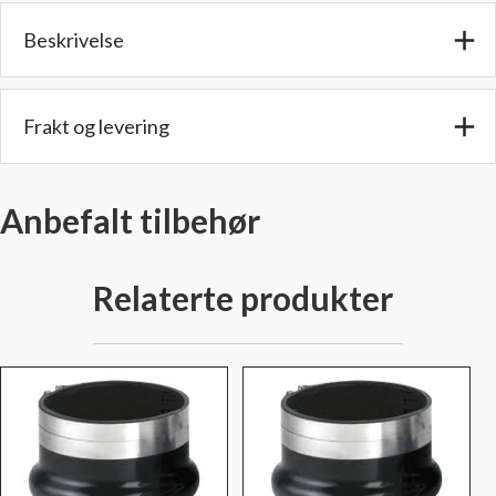
Innv.
Beskrivelse
diam.
antall
Frakt og levering
Anbefalt tilbehør
Relaterte produkter