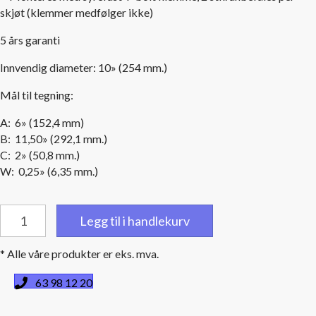
skjøt (klemmer medfølger ikke)
5 års garanti
Innvendig diameter: 10» (254 mm.)
Mål til tegning:
A: 6» (152,4 mm)
B: 11,50» (292,1 mm.)
C: 2» (50,8 mm.)
W: 0,25» (6,35 mm.)
Sort
Legg til i handlekurv
gummikobling
våt
* Alle våre produkter er eks. mva.
eksos
8"
63 98 12 20
(203
mm)