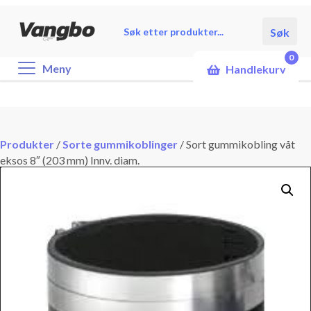
Products
Søk
search
0
Meny
Handlekurv
Produkter
/
Sorte gummikoblinger
/
Sort gummikobling våt
eksos 8″ (203 mm) Innv. diam.