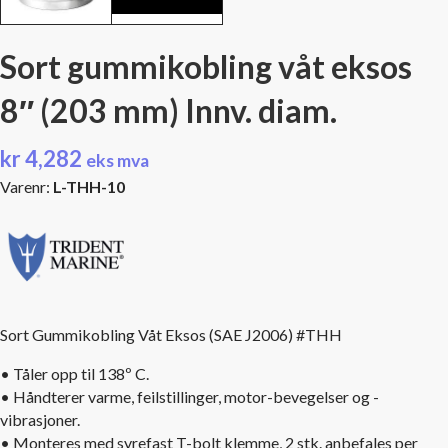
Sort gummikobling våt eksos
8″ (203 mm) Innv. diam.
kr
4,282
eks mva
Varenr:
L-THH-10
Sort Gummikobling Våt Eksos (SAE J2006) #THH
• Tåler opp til 138º C.
• Håndterer varme, feilstillinger, motor-bevegelser og -
vibrasjoner.
• Monteres med syrefast T-bolt klemme, 2 stk. anbefales per