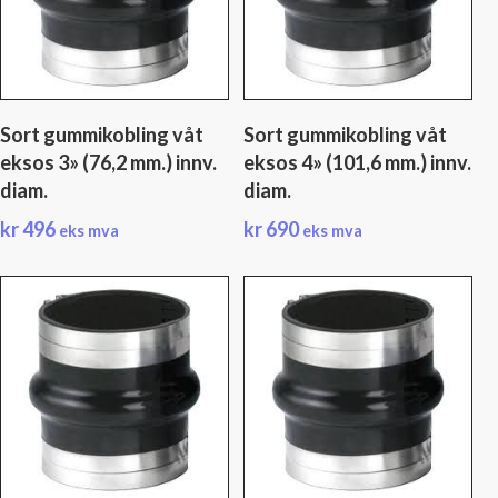
Sort gummikobling våt
Sort gummikobling våt
eksos 3» (76,2 mm.) innv.
eksos 4» (101,6 mm.) innv.
diam.
diam.
kr
496
kr
690
eks mva
eks mva