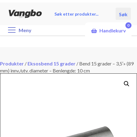
Products
Søk
search
0
Meny
Handlekurv
Produkter
/
Eksosbend 15 grader
/
Bend 15 grader – 3,5′» (89
mm) innv./utv. diameter – Benlengde: 10 cm