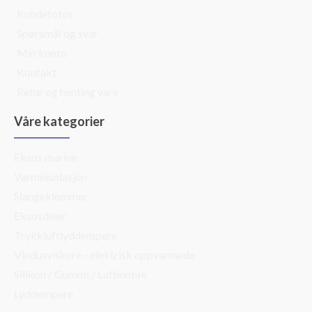
Kundefotos
Spørsmål og svar
Min konto
Kontakt
Retur og henting vare
Våre kategorier
Eksos marine
Varmeisolasjon
Slangeklemmer
Eksosdeler
Trykkluftlyddempere
Vindusviskere - elektrisk oppvarmede
Silikon / Gummi / Luftinntak
Lyddempere