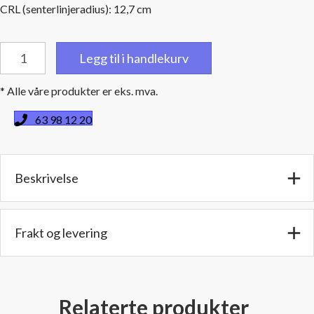
CRL (senterlinjeradius): 12,7 cm
Bend
Legg til i handlekurv
15
grader
* Alle våre produkter er eks. mva.
-
3,5'"
63 98 12 20
(89
mm)
innv./utv.
Beskrivelse
diameter
-
Benlengde:
10
Frakt og levering
cm
antall
Relaterte produkter