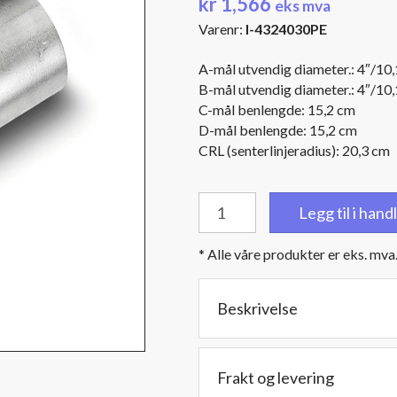
kr
1,566
eks mva
Varenr:
I-4324030PE
A-mål utvendig diameter.: 4″/10
B-mål utvendig diameter.: 4″/10
C-mål benlengde: 15,2 cm
D-mål benlengde: 15,2 cm
CRL (senterlinjeradius): 20,3 cm
Bend
Legg til i han
30
grader
* Alle våre produkter er eks. mva
-
4''
(10,1
Beskrivelse
cm)
utv../utv.
diameter
Frakt og levering
-