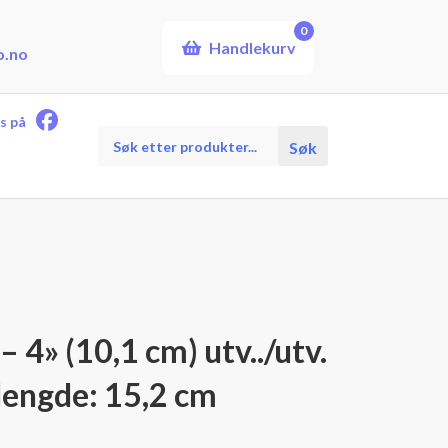
0
Handlekurv
o.no
s på
Products
Søk
search
 4» (10,1 cm) utv../utv.
lengde: 15,2 cm