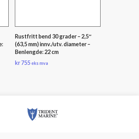
Rustfritt bend 30 grader – 2,5″
e:
(63,5 mm) innv./utv. diameter –
Benlengde: 22 cm
kr
755
eks mva