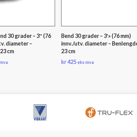
nd 30 grader – 3″ (76
Bend 30 grader – 3′» (76 mm)
tv. diameter –
innv./utv. diameter – Benlengd
 23 cm
23 cm
kr
425
 mva
eks mva