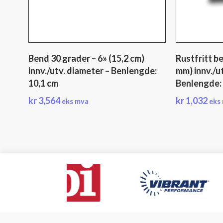
Bend 30 grader – 6» (15,2 cm)
Rustfritt be
innv./utv. diameter – Benlengde:
mm) innv./u
10,1 cm
Benlengde:
kr
3,564
kr
1,032
eks mva
eks