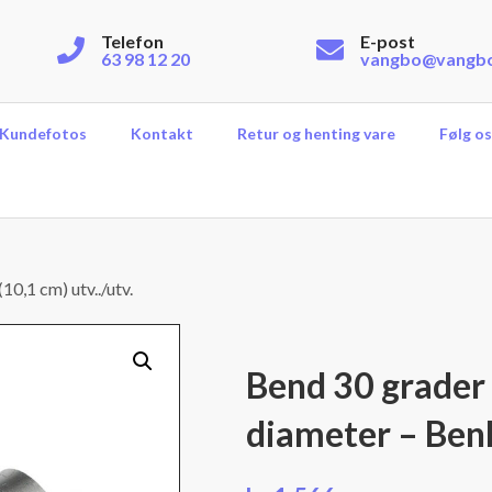
Telefon
E-post
63 98 12 20
vangbo@vangb
Kundefotos
Kontakt
Retur og henting vare
Følg os
10,1 cm) utv../utv.
Bend 30 grader –
diameter – Ben