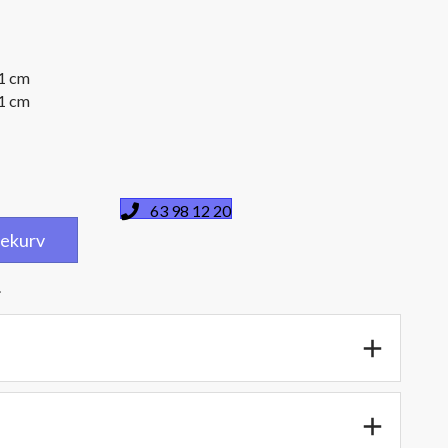
,1 cm
,1 cm
63 98 12 20
dlekurv
.