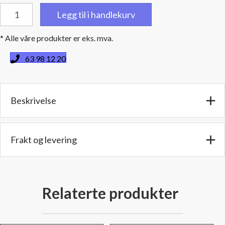
Bend
Legg til i handlekurv
90
grader
* Alle våre produkter er eks. mva.
-
2,5''
63 98 12 20
(6,3
cm)
utv./utv.
Beskrivelse
diameter
-
Benlengde:
12,7
Frakt og levering
cm
antall
Relaterte produkter