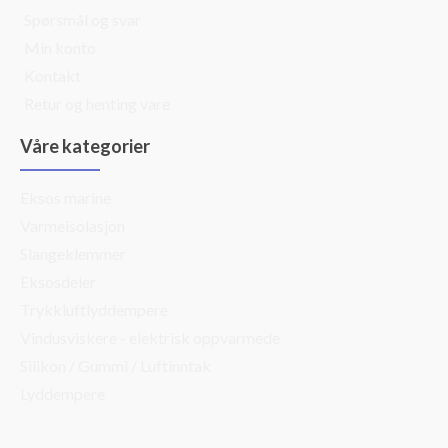
Spørsmål og svar
Min konto
Kontakt
Retur og henting vare
Våre kategorier
Eksos marine
Varmeisolasjon
Slangeklemmer
Eksosdeler
Trykkluftlyddempere
Vindusviskere - elektrisk oppvarmede
Silikon / Gummi / Luftinntak
Lyddempere