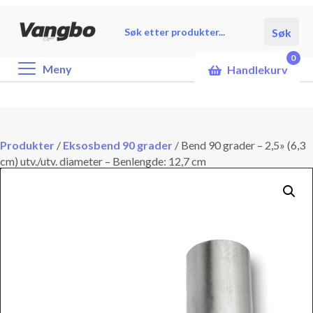
Products
Søk
search
0
Meny
Handlekurv
Produkter
/
Eksosbend 90 grader
/
Bend 90 grader – 2,5» (6,3
cm) utv./utv. diameter – Benlengde: 12,7 cm