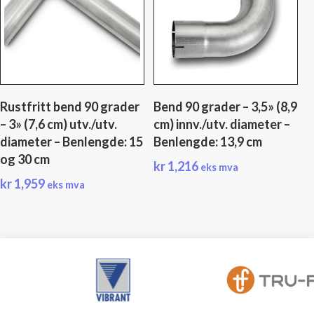
Rustfritt bend 90 grader
Bend 90 grader – 3,5» (8,9
– 3» (7,6 cm) utv./utv.
cm) innv./utv. diameter –
diameter – Benlengde: 15
Benlengde: 13,9 cm
og 30 cm
kr
1,216
eks mva
kr
1,959
eks mva