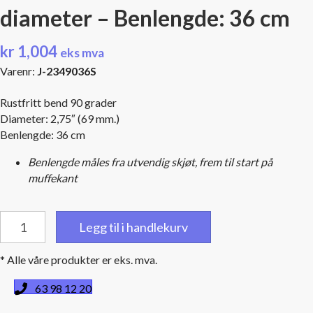
diameter – Benlengde: 36 cm
kr
1,004
eks mva
Varenr:
J-2349036S
Rustfritt bend 90 grader
Diameter: 2,75″ (69 mm.)
Benlengde: 36 cm
Benlengde måles fra utvendig skjøt, frem til start på
muffekant
Rustfritt
Legg til i handlekurv
bend
90
* Alle våre produkter er eks. mva.
grader
-
63 98 12 20
2,75"