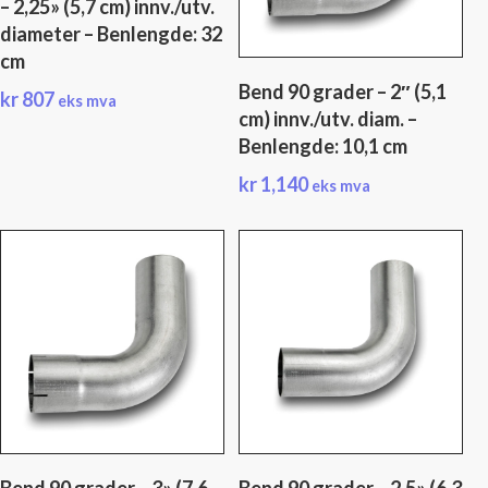
– 2,25» (5,7 cm) innv./utv.
diameter – Benlengde: 32
cm
Bend 90 grader – 2″ (5,1
kr
807
eks mva
cm) innv./utv. diam. –
Benlengde: 10,1 cm
kr
1,140
eks mva
Bend 90 grader – 3» (7,6
Bend 90 grader – 2,5» (6,3