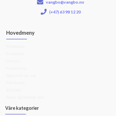
vangbo@vangbo.no
(+47) 63 98 12 20
Hovedmeny
Produkter
Produkter
Om oss
Kundefotos
Spørsmål og svar
Min konto
Kontakt
Retur og henting vare
Våre kategorier