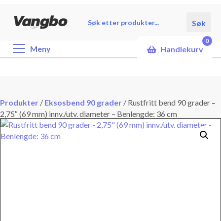
Products
Søk
search
0
Meny
Handlekurv
Produkter
/
Eksosbend 90 grader
/
Rustfritt bend 90 grader –
2,75″ (69 mm) innv./utv. diameter – Benlengde: 36 cm