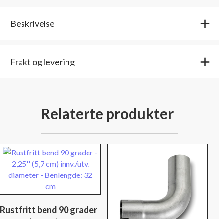
(69
mm)
Beskrivelse
innv./utv.
diameter
-
Benlengde:
Frakt og levering
36
cm
antall
Relaterte produkter
Rustfritt bend 90 grader