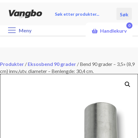
Products
Søk
search
0
Meny
Handlekurv
Produkter
/
Eksosbend 90 grader
/
Bend 90 grader – 3,5» (8,9
cm) innv./utv. diameter – Benlengde: 30,4 cm.