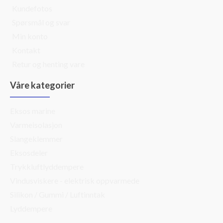
Kundefotos
Spørsmål og svar
Min konto
Kontakt
Retur og henting vare
Våre kategorier
Eksos marine
Varmeisolasjon
Slangeklemmer
Eksosdeler
Trykkluftlyddempere
Vindusviskere - elektrisk oppvarmede
Silikon / Gummi / Luftinntak
Lyddempere