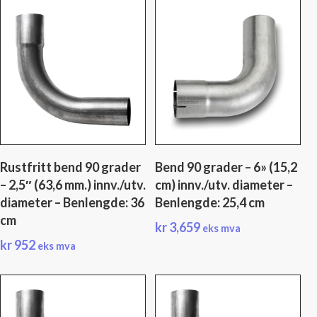
Rustfritt bend 90 grader
Bend 90 grader – 6» (15,2
– 2,5″ (63,6 mm.) innv./utv.
cm) innv./utv. diameter –
diameter – Benlengde: 36
Benlengde: 25,4 cm
cm
kr
3,659
eks mva
kr
952
eks mva