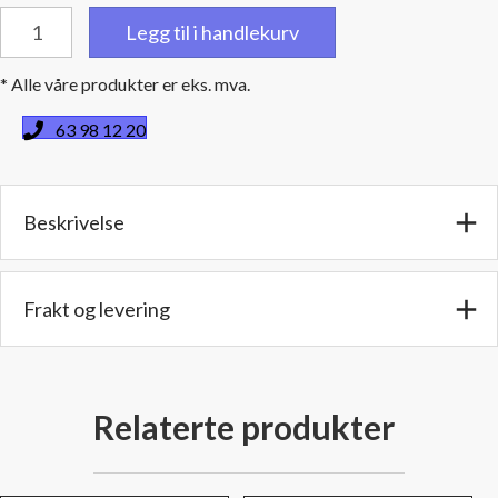
Bend
Legg til i handlekurv
90
grader
* Alle våre produkter er eks. mva.
-
3,5''
63 98 12 20
(8,9
cm)
innv./utv.
Beskrivelse
diameter
-
Benlengde:
30,4
Frakt og levering
cm.
antall
Relaterte produkter