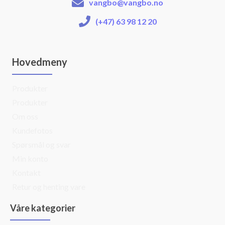
vangbo@vangbo.no
(+47) 63 98 12 20
Hovedmeny
Produkter
Produkter
Om oss
Kundefotos
Spørsmål og svar
Min konto
Kontakt
Retur og henting vare
Våre kategorier