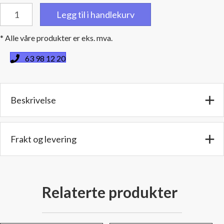
Bend
Legg til i handlekurv
90
grader
* Alle våre produkter er eks. mva.
-
4''
63 98 12 20
(10,1
cm)
innv./utv.
Beskrivelse
diameter
-
Benlengde:
30
Frakt og levering
cm
antall
Relaterte produkter