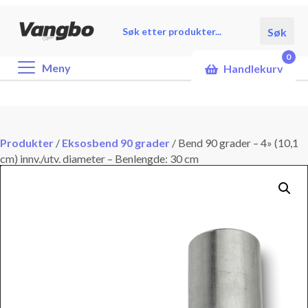
Products
Søk
search
0
Meny
Handlekurv
Produkter
/
Eksosbend 90 grader
/
Bend 90 grader – 4» (10,1
cm) innv./utv. diameter – Benlengde: 30 cm