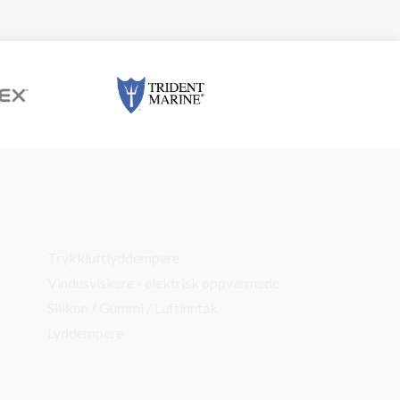
Trykkluftlyddempere
Vindusviskere - elektrisk oppvarmede
Silikon / Gummi / Luftinntak
Lyddempere