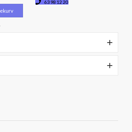
63 98 12 20
dlekurv
.