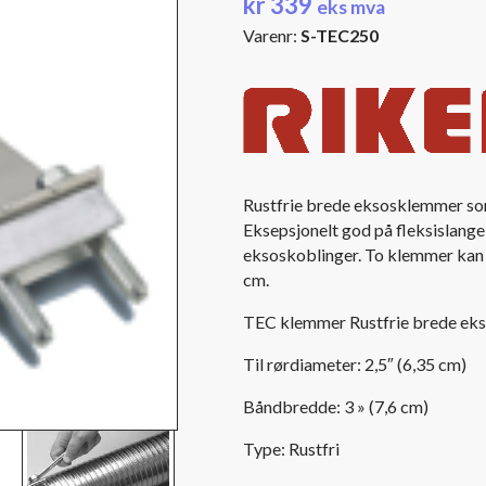
kr
339
eks mva
Varenr:
S-TEC250
Rustfrie brede eksosklemmer som 
Eksepsjonelt god på fleksislange m
eksoskoblinger. To klemmer kan 
cm.
TEC klemmer Rustfrie brede ek
Til rørdiameter: 2,5″ (6,35 cm)
Båndbredde: 3 » (7,6 cm)
Type: Rustfri