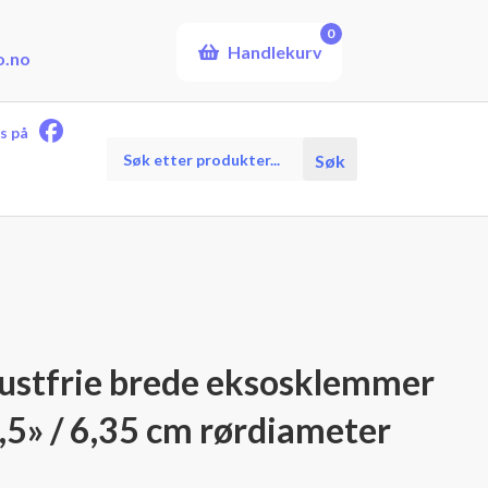
0
Handlekurv
o.no
s på
Products
Søk
search
stfrie brede eksosklemmer
2,5» / 6,35 cm rørdiameter