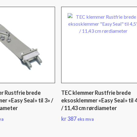
r Rustfrie brede
TEC klemmer Rustfrie brede
r «Easy Seal» til 3» /
eksosklemmer «Easy Seal» til 
iameter
/ 11,43 cm rørdiameter
kr
387
va
eks mva