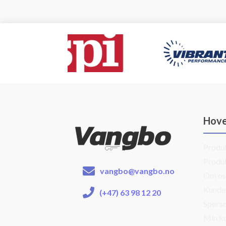
Hov
Produ
Produ
vangbo@vangbo.no
Om os
Kunde
(+47) 63 98 12 20
Spørsm
Min k