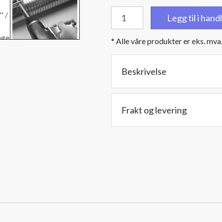
TEC
Legg til i han
klemmer
Rustfrie
* Alle våre produkter er eks. mva
brede
eksosklemmer
"Easy
Beskrivelse
Seal"
til
2,5''
Frakt og levering
/
6,35
cm
rørdiameter
antall