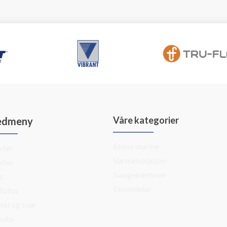
Våre kategorier
edmeny
Eksos marine
kter
Varmeisolasjon
kter
Slangeklemmer
s
Eksosdeler
fotos
ål og svar
onto