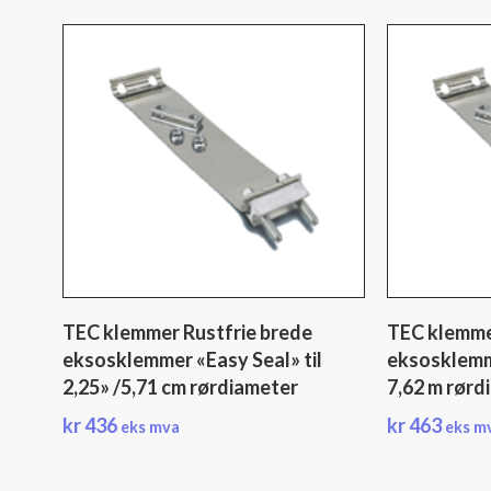
TEC klemmer Rustfrie brede
TEC klemme
eksosklemmer «Easy Seal» til
eksosklemme
2,25» /5,71 cm rørdiameter
7,62 m rørd
kr
436
kr
463
eks mva
eks m