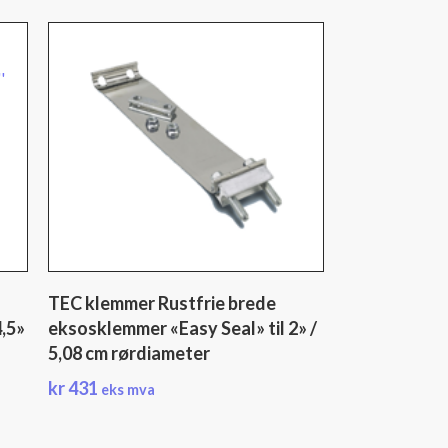
TEC klemmer Rustfrie brede
4,5»
eksosklemmer «Easy Seal» til 2» /
5,08 cm rørdiameter
kr
431
eks mva