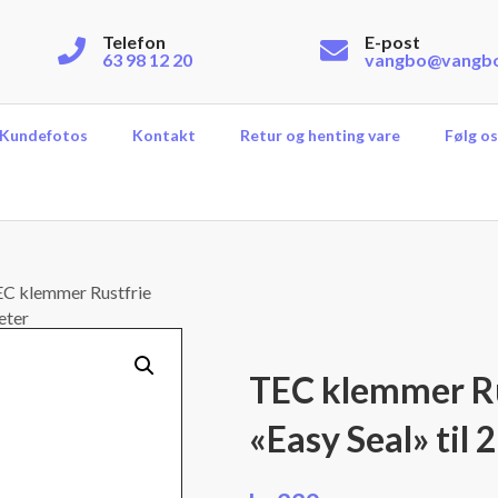
Telefon
E-post
63 98 12 20
vangbo@vangb
Kundefotos
Kontakt
Retur og henting vare
Følg os
C klemmer Rustfrie
eter
TEC klemmer Ru
«Easy Seal» til 