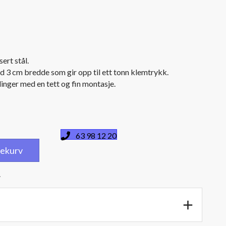
ert stål.
 3 cm bredde som gir opp til ett tonn klemtrykk.
linger med en tett og fin montasje.
63 98 12 20
dlekurv
.