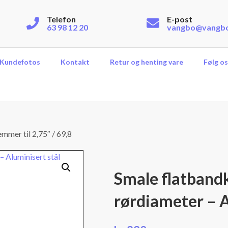
Telefon
E-post
63 98 12 20
vangbo@vangb
Kundefotos
Kontakt
Retur og henting vare
Følg os
mmer til 2,75″ / 69,8
Smale flatbandk
rørdiameter – A