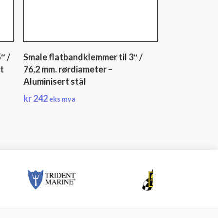
″ /
Smale flatbandklemmer til 3″ /
t
76,2 mm. rørdiameter –
Aluminisert stål
kr
242
eks mva