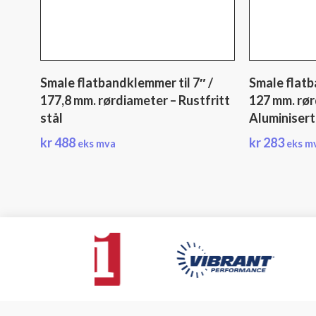
Smale flatbandklemmer til 7″ /
Smale flatb
177,8 mm. rørdiameter – Rustfritt
127 mm. rør
stål
Aluminisert
kr
488
kr
283
eks mva
eks m