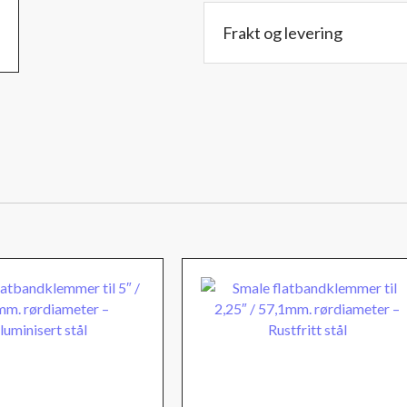
–
Frakt og levering
Aluminisert
stål
antall