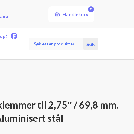
0
Handlekurv
o.no
s på
Products
Søk
search
lemmer til 2,75″ / 69,8 mm.
luminisert stål