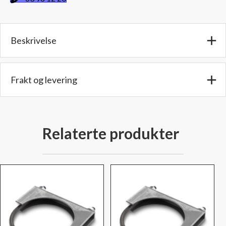
dobbel
sadel
og
Beskrivelse
rund
bøyle
til
rørdiameter
Frakt og levering
3,5"
(88,9
mm.)
antall
Relaterte produkter