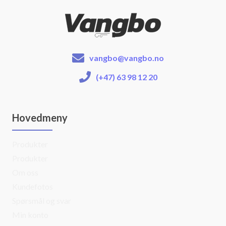
vangbo@vangbo.no
(+47) 63 98 12 20
Hovedmeny
Produkter
Produkter
Om oss
Kundefotos
Spørsmål og svar
Min konto