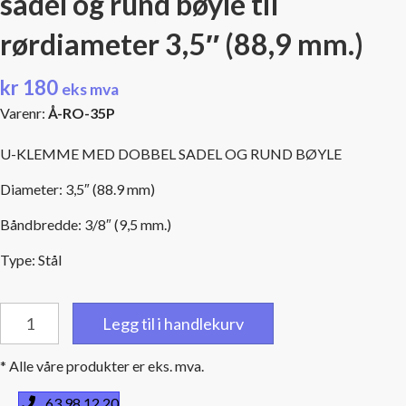
sadel og rund bøyle til
rørdiameter 3,5″ (88,9 mm.)
kr
180
eks mva
Varenr:
Å-RO-35P
U-KLEMME MED DOBBEL SADEL OG RUND BØYLE
Diameter: 3,5″ (88.9 mm)
Båndbredde: 3/8″ (9,5 mm.)
Type: Stål
U-
Legg til i handlekurv
klemme
i
* Alle våre produkter er eks. mva.
stål
med
63 98 12 20