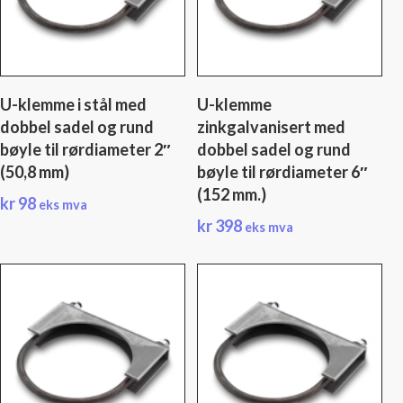
U-klemme i stål med
U-klemme
dobbel sadel og rund
zinkgalvanisert med
bøyle til rørdiameter 2″
dobbel sadel og rund
(50,8 mm)
bøyle til rørdiameter 6″
(152 mm.)
kr
98
eks mva
kr
398
eks mva