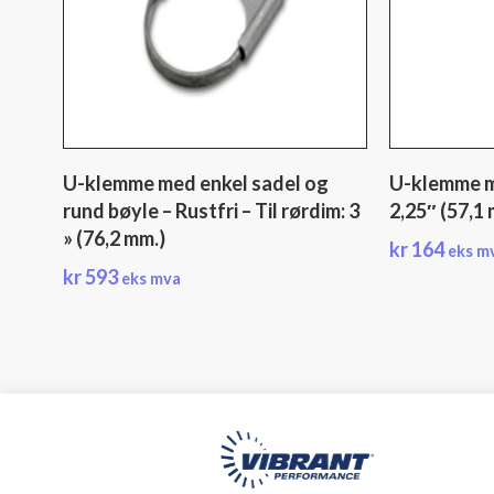
U-klemme med enkel sadel og
U-klemme me
rund bøyle – Rustfri – Til rørdim: 3
2,25″ (57,1
» (76,2 mm.)
kr
164
eks m
kr
593
eks mva