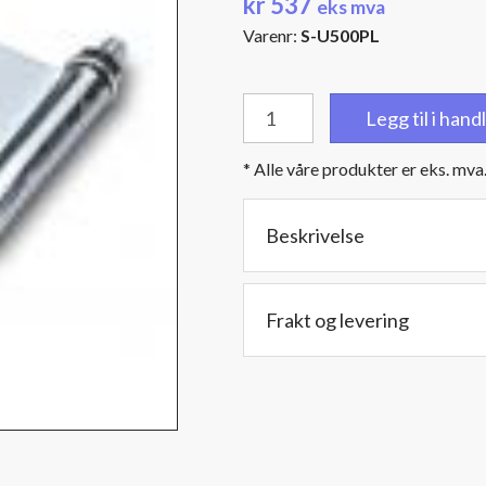
kr
537
eks mva
Varenr:
S-U500PL
5''
Legg til i han
(127
mm.)
* Alle våre produkter er eks. mva
U-
klemme
med
Beskrivelse
rund
bøyle
-
Frakt og levering
Chrome
antall