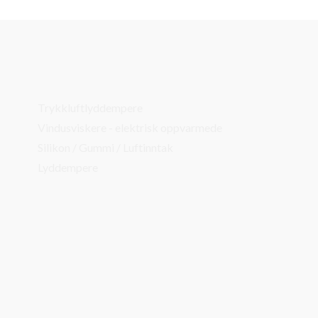
Trykkluftlyddempere
Vindusviskere - elektrisk oppvarmede
Silikon / Gummi / Luftinntak
Lyddempere