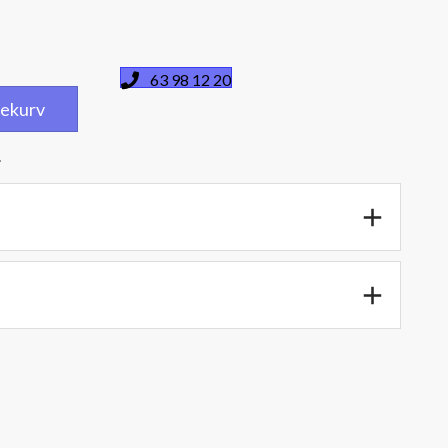
63 98 12 20
dlekurv
.