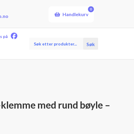
0
Handlekurv
o.no
s på
Products
Søk
search
-klemme med rund bøyle –