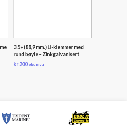
mme
3,5» (88,9 mm.) U-klemmer med
rund bøyle – Zinkgalvanisert
kr
200
eks mva