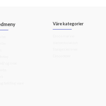
Våre kategorier
edmeny
Eksos marine
kter
Varmeisolasjon
kter
Slangeklemmer
s
Eksosdeler
fotos
ål og svar
onto
kt
og henting vare