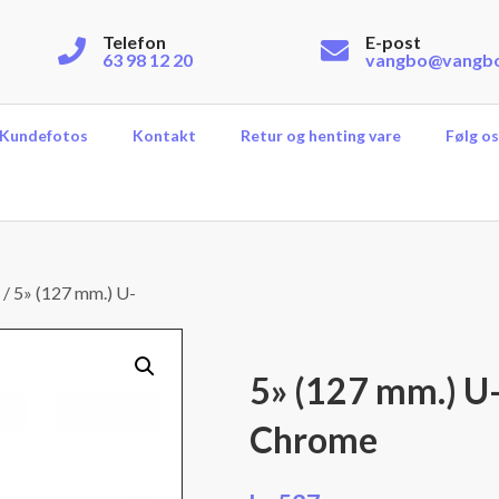
Telefon
E-post
63 98 12 20
vangbo@vangb
Kundefotos
Kontakt
Retur og henting vare
Følg os
/
5» (127 mm.) U-
5» (127 mm.) U
Chrome