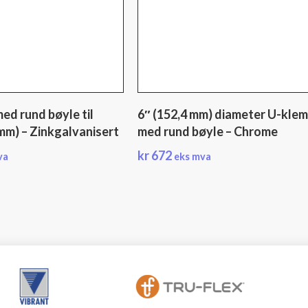
d rund bøyle til
6″ (152,4 mm) diameter U-kle
 mm) – Zinkgalvanisert
med rund bøyle – Chrome
kr
672
va
eks mva