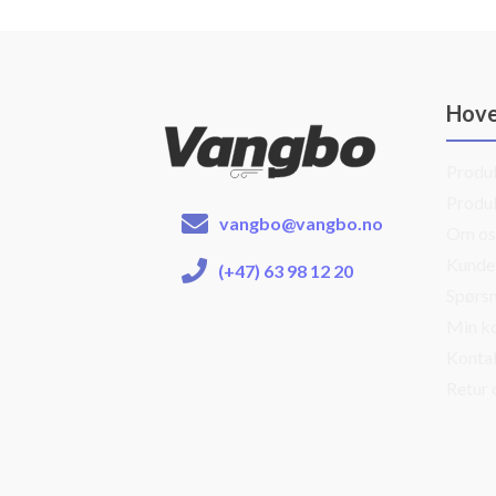
Hov
Produ
Produ
vangbo@vangbo.no
Om os
Kunde
(+47) 63 98 12 20
Spørsm
Min k
Konta
Retur 