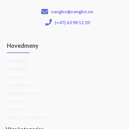
vangbo@vangbo.no
(+47) 63 98 12 20
Hovedmeny
Produkter
Produkter
Om oss
Kundefotos
Spørsmål og svar
Min konto
Kontakt
Retur og henting vare