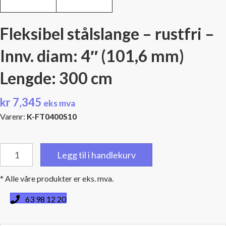
Fleksibel stålslange – rustfri –
Innv. diam: 4″ (101,6 mm)
Lengde: 300 cm
kr
7,345
eks mva
Varenr:
K-FT0400S10
Fleksibel
Legg til i handlekurv
stålslange
-
* Alle våre produkter er eks. mva.
rustfri
-
63 98 12 20
Innv.
diam: