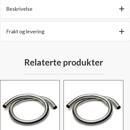
4"
Beskrivelse
(101,6
mm)
Lengde:
300
Frakt og levering
cm
antall
Relaterte produkter