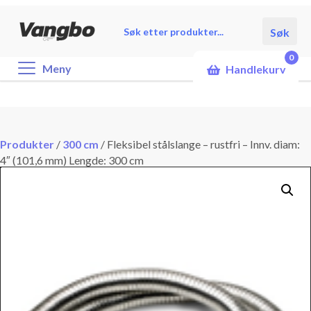
Products
Søk
search
0
Meny
Handlekurv
Produkter
/
300 cm
/
Fleksibel stålslange – rustfri – Innv. diam:
4″ (101,6 mm) Lengde: 300 cm