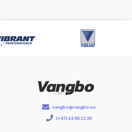
vangbo@vangbo.no
(+47) 63 98 12 20