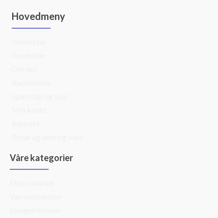
Hovedmeny
Produkter
Produkter
Om oss
Kundefotos
Spørsmål og svar
Min konto
Kontakt
Retur og henting vare
Våre kategorier
Eksos marine
Varmeisolasjon
Slangeklemmer