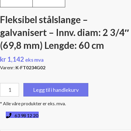
Fleksibel stålslange –
galvanisert – Innv. diam: 2 3/4″
(69,8 mm) Lengde: 60 cm
kr
1,142
eks mva
Varenr:
K-FT0234G02
Fleksibel
Legg til i handlekurv
stålslange
-
* Alle våre produkter er eks. mva.
galvanisert
-
63 98 12 20
Innv.
diam: