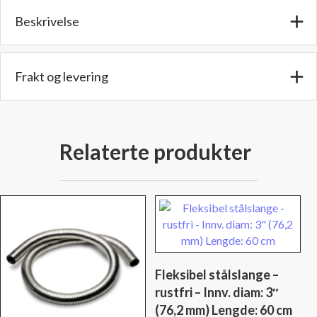
2
Beskrivelse
3/4"
(69,8
mm)
Lengde:
Frakt og levering
60
cm
antall
Relaterte produkter
Fleksibel stålslange –
rustfri – Innv. diam: 3″
(76,2 mm) Lengde: 60 cm