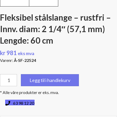
Fleksibel stålslange – rustfri –
Innv. diam: 2 1/4″ (57,1 mm)
Lengde: 60 cm
kr
981
eks mva
Varenr:
Å-SF-22524
Fleksibel
Legg til i handlekurv
stålslange
-
* Alle våre produkter er eks. mva.
rustfri
-
63 98 12 20
Innv.
diam: