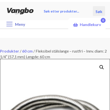
Products
Søk
search
0
Meny
Handlekurv
Produkter
/
60 cm
/
Fleksibel stålslange – rustfri – Innv. diam: 2
1/4″ (57,1 mm) Lengde: 60 cm