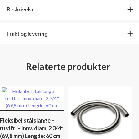
2
Beskrivelse
1/4"
(57,1
mm)
Lengde:
Frakt og levering
60
cm
antall
Relaterte produkter
Fleksibel stålslange –
rustfri – Innv. diam: 2 3/4″
(69,8 mm) Lengde: 60 cm