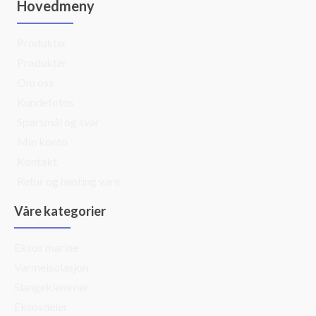
Hovedmeny
Produkter
Produkter
Om oss
Kundefotos
Spørsmål og svar
Min konto
Kontakt
Retur og henting vare
Våre kategorier
Eksos marine
Varmeisolasjon
Slangeklemmer
Eksosdeler