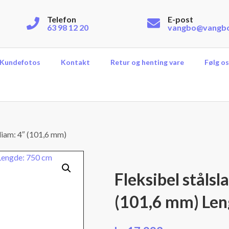
Telefon
E-post
63 98 12 20
vangbo@vangb
Kundefotos
Kontakt
Retur og henting vare
Følg os
 diam: 4″ (101,6 mm)
Fleksibel stålsl
(101,6 mm) Len