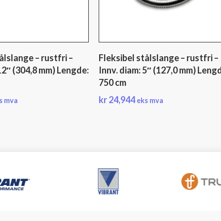
ålslange – rustfri –
Fleksibel stålslange – rustfri –
 12″ (304,8 mm) Lengde:
Innv. diam: 5″ (127,0 mm) Leng
750 cm
kr
24,944
s mva
eks mva