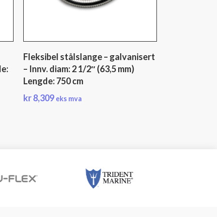
Fleksibel stålslange – galvanisert
de:
– Innv. diam: 2 1/2″ (63,5 mm)
Lengde: 750 cm
kr
8,309
eks mva