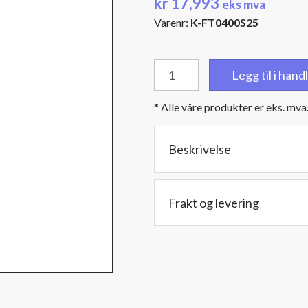
kr
17,993
eks mva
Varenr:
K-FT0400S25
Fleksibel
Legg til i han
stålslange
-
* Alle våre produkter er eks. mva
rustfri
-
Innv.
Beskrivelse
diam:
4"
(101,6
Frakt og levering
mm)
Lengde:
750
cm
antall