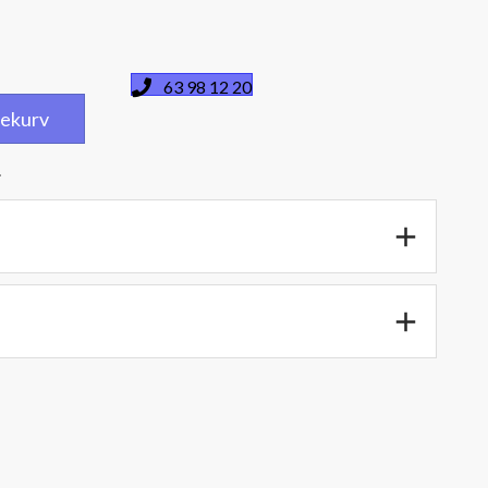
63 98 12 20
dlekurv
.