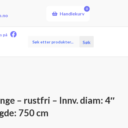
0
Handlekurv
o.no
s på
Products
Søk
search
ange – rustfri – Innv. diam: 4″
gde: 750 cm