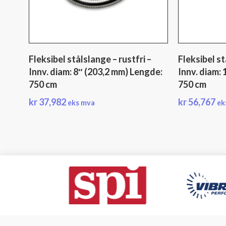
Fleksibel stålslange – rustfri –
Fleksibel st
Innv. diam: 8″ (203,2 mm) Lengde:
Innv. diam:
750 cm
750 cm
kr
37,982
kr
56,767
eks mva
ek