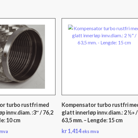
r turbo rustfri med
Kompensator turbo rustfri me
øp innv.diam. :3″ / 76,2
glatt innerløp innv.diam.: 2 ½» /
e: 10 cm
63,5 mm. – Lengde: 15 cm
kr
1,414
 mva
eks mva