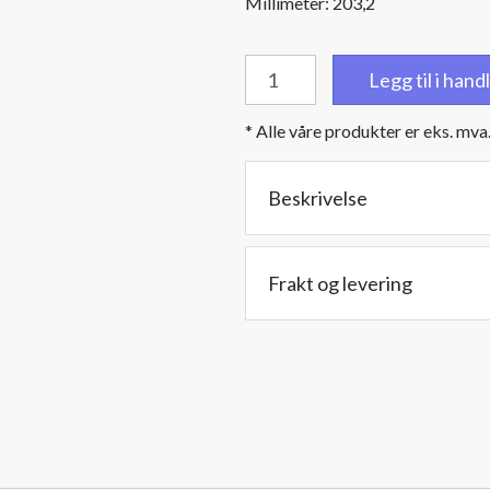
Millimeter: 203,2
Kompensator
Legg til i han
turbo
rustfri
* Alle våre produkter er eks. mva
med
glatt
innerløp
Beskrivelse
innv.diam.:
3"
/
Frakt og levering
76,2
mm.
-
Lengde:
20
cm.
antall