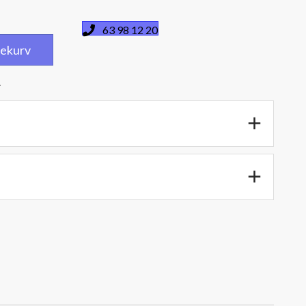
63 98 12 20
dlekurv
.