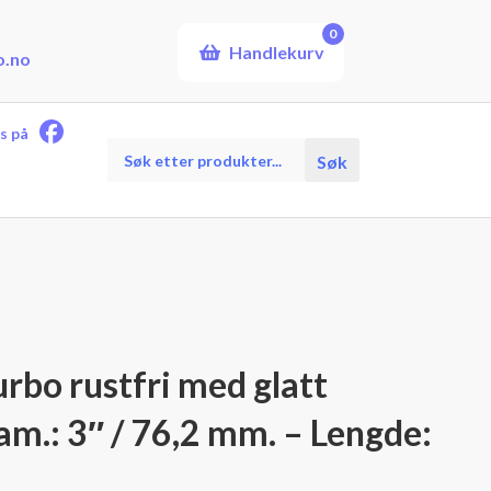
0
Handlekurv
o.no
s på
Products
Søk
search
rbo rustfri med glatt
iam.: 3″ / 76,2 mm. – Lengde: