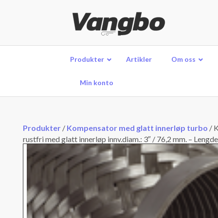
Produkter
Artikler
Om oss
Min konto
Produkter
/
Kompensator med glatt innerløp turbo
/
K
rustfri med glatt innerløp innv.diam.: 3″ / 76,2 mm. – Lengde