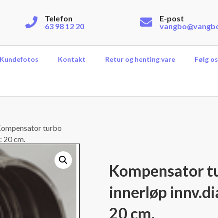
Telefon
E-post
63 98 12 20
vangbo@vangb
Kundefotos
Kontakt
Retur og henting vare
Følg os
ompensator turbo
: 20 cm.
Kompensator tu
innerløp innv.d
20 cm.