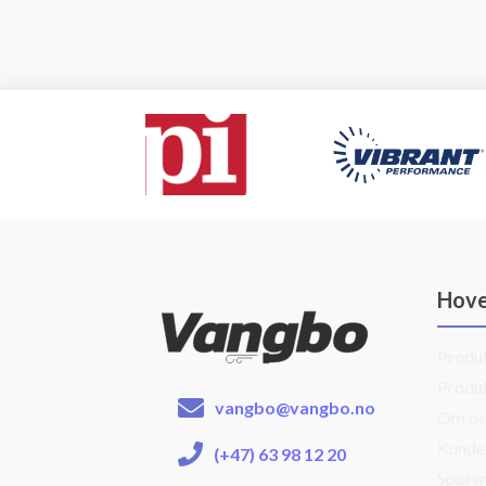
Hov
Produ
Produ
vangbo@vangbo.no
Om os
Kunde
(+47) 63 98 12 20
Spørsm