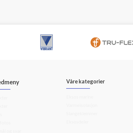
Våre kategorier
edmeny
Eksos marine
kter
Varmeisolasjon
kter
Slangeklemmer
s
Eksosdeler
fotos
ål og svar