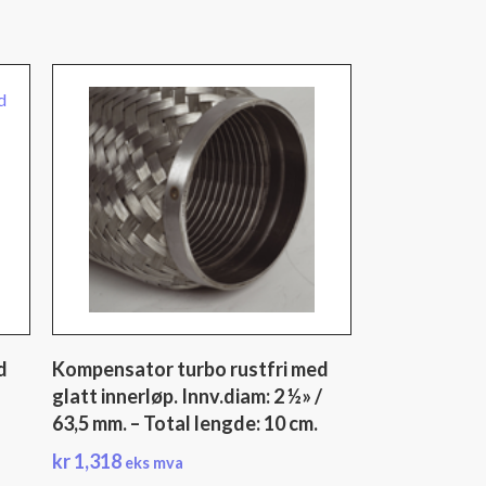
d
Kompensator turbo rustfri med
glatt innerløp. Innv.diam: 2 ½» /
63,5 mm. – Total lengde: 10 cm.
kr
1,318
eks mva