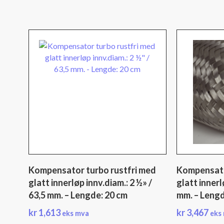
Kompensator turbo rustfri med
Kompensato
glatt innerløp innv.diam.: 2 ½» /
glatt innerl
63,5 mm. – Lengde: 20 cm
mm. – Lengd
kr
1,613
kr
3,467
eks mva
eks