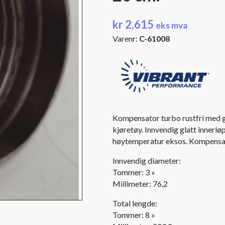
kr
2,615
eks mva
Varenr:
C-61008
Kompensator turbo rustfri med g
kjøretøy. Innvendig glatt innerl
høytemperatur eksos. Kompensato
Innvendig diameter:
Tommer: 3 »
Millimeter: 76,2
Total lengde:
Tommer: 8 »