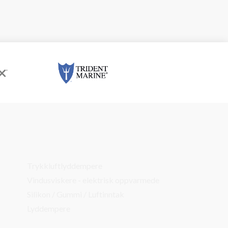
Trykkluftlyddempere
Vindusviskere - elektrisk oppvarmede
Silikon / Gummi / Luftinntak
Lyddempere