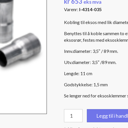
kr
653
eks mva
Varenr:
I-4314-035
Kobling til eksos med lik diamet
Benyttes til å koble sammen to 
eksosrør, festes med eksosklem
Innv.diameter: 3,5″ / 89 mm.
Utv.diameter: 3,5″ /89 mm.
Lengde: 11 cm
Godstykkelse: 1,5 mm
Se lenger ned for eksosklemmer s
Kobling
Legg til i han
eksos:
3,5"