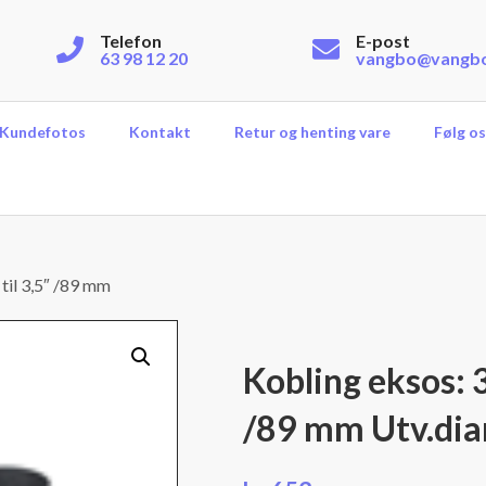
Telefon
E-post
63 98 12 20
vangbo@vangb
Kundefotos
Kontakt
Retur og henting vare
Følg os
 til 3,5″ /89 mm
Kobling eksos: 3
/89 mm Utv.dia