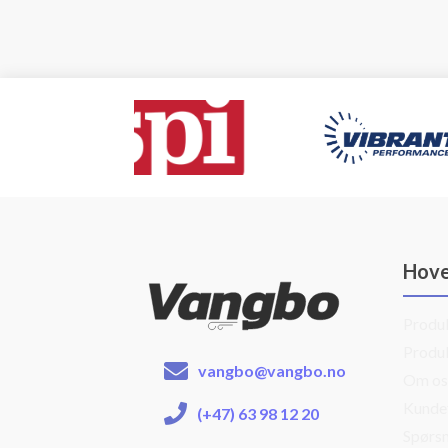
Hov
Produ
Produ
vangbo@vangbo.no
Om os
Kunde
(+47) 63 98 12 20
Spørsm