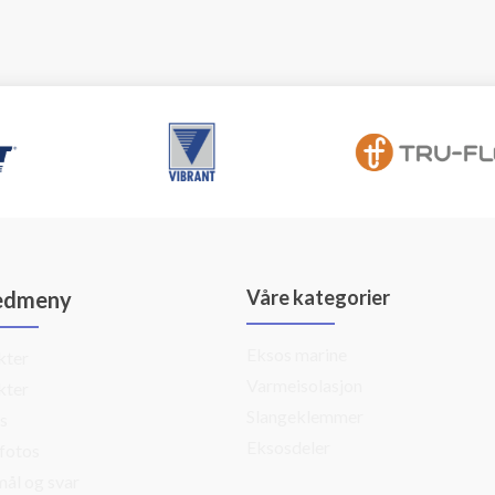
Våre kategorier
edmeny
Eksos marine
kter
Varmeisolasjon
kter
Slangeklemmer
s
Eksosdeler
fotos
ål og svar