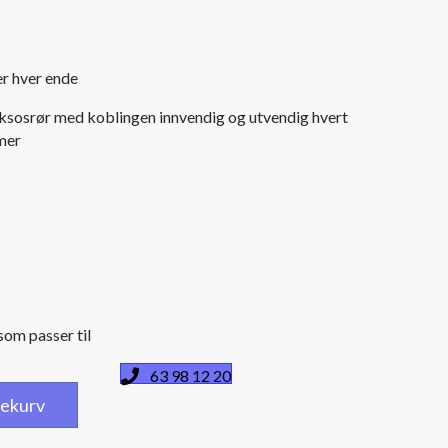
er hver ende
eksosrør med koblingen innvendig og utvendig hvert
mer
om passer til
63 98 12 20
dlekurv