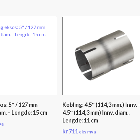
os: 5″ / 127 mm
Kobling: 4,5″ (114,3 mm.) Innv. 
am. – Lengde: 15 cm
4,5″ (114,3 mm) Innv. diam.,
Lengde: 11 cm
va
kr
711
eks mva