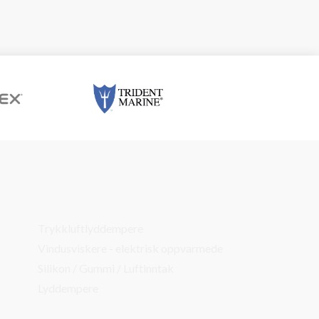
Trykkluftlyddempere
Vindusviskere - elektrisk oppvarmede
Silikon / Gummi / Luftinntak
Lyddempere