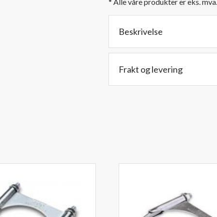
* Alle våre produkter er eks. mva
/
89
mm
Beskrivelse
Innv.
til
3,5"
Frakt og levering
/89
mm
Utv.diam.
-
Lengde:
11
cm.
antall