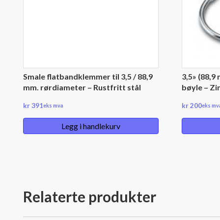
Smale flatbandklemmer til 3,5 / 88,9
3,5» (88,
mm. rørdiameter – Rustfritt stål
bøyle – Zi
kr
391
kr
200
eks mva
eks mv
Legg i handlekurv
Relaterte produkter