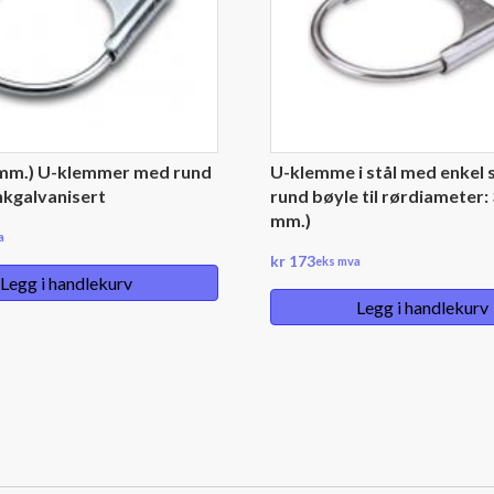
9 mm.) U-klemmer med rund
U-klemme i stål med enkel 
nkgalvanisert
rund bøyle til rørdiameter: 
mm.)
a
kr
173
eks mva
Legg i handlekurv
Legg i handlekurv