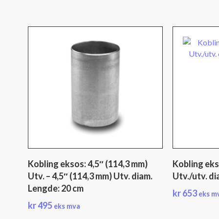
Kobling eksos: 4,5″ (114,3 mm)
Kobling eks
Utv. – 4,5″ (114,3 mm) Utv. diam.
Utv./utv. di
Lengde: 20 cm
kr
653
eks m
kr
495
eks mva