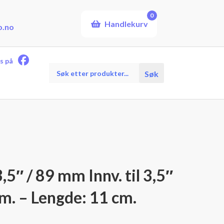
0
Handlekurv
o.no
s på
Products
Søk
search
,5″ / 89 mm Innv. til 3,5″
m. – Lengde: 11 cm.