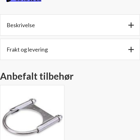
-
2,5"
(63,6
Beskrivelse
mm)
Utv.
diam.
-
Frakt og levering
Lengde:20
cm.
(Kopi)
Anbefalt tilbehør
antall