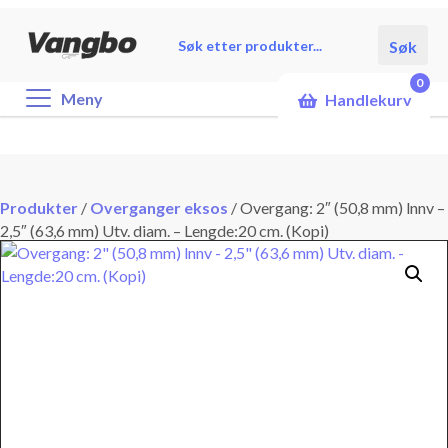
Products
Søk
search
0
Meny
Handlekurv
Produkter
/
Overganger eksos
/
Overgang: 2″ (50,8 mm) lnnv –
2,5″ (63,6 mm) Utv. diam. – Lengde:20 cm. (Kopi)