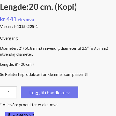
Lengde:20 cm. (Kopi)
kr
441
eks mva
Varenr:
I-4315-225-1
Overgang
Diameter: 2″ (50,8 mm.) innvendig diameter til 2,5″ (63,5 mm.)
utvendig diameter.
Lengde: 8″ (20 cm.)
Se Relaterte produkter for klemmer som passer til
Overgang:
Legg til i handlekurv
2"
(50,8
* Alle våre produkter er eks. mva.
mm)
lnnv
63 98 12 20