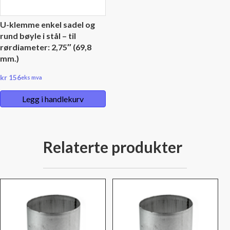
U-klemme enkel sadel og
rund bøyle i stål – til
rørdiameter: 2,75″ (69,8
mm.)
kr
156
eks mva
Legg i handlekurv
Relaterte produkter