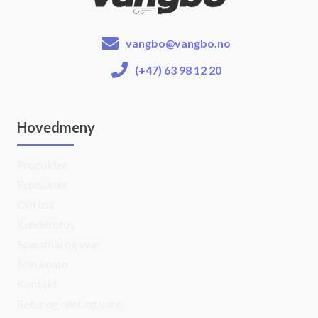
vangbo@vangbo.no
(+47) 63 98 12 20
Hovedmeny
Produkter
Produkter
Om oss
Kundefotos
Spørsmål og svar
Min konto
Kontakt
Retur og henting vare