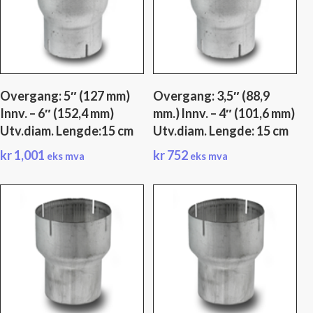
Overgang: 5″ (127 mm)
Overgang: 3,5″ (88,9
Innv. – 6″ (152,4 mm)
mm.) lnnv. – 4″ (101,6 mm)
Utv.diam. Lengde:15 cm
Utv.diam. Lengde: 15 cm
kr
1,001
kr
752
eks mva
eks mva