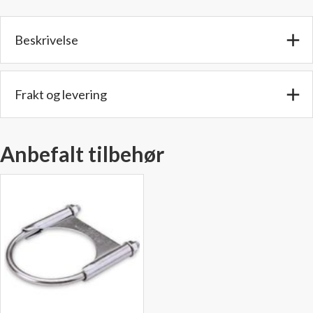
2,75"
(69,8
Beskrivelse
mm)
Innv.
diam.
Lengde:
Frakt og levering
15
cm
antall
Anbefalt tilbehør