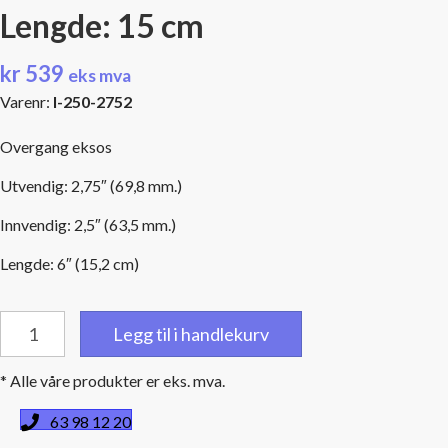
Lengde: 15 cm
kr
539
eks mva
Varenr:
I-250-2752
Overgang eksos
Utvendig: 2,75″ (69,8 mm.)
Innvendig: 2,5″ (63,5 mm.)
Lengde: 6″ (15,2 cm)
Overgang:
Legg til i handlekurv
2,5"
(63,5
* Alle våre produkter er eks. mva.
mm)
Utv.
63 98 12 20
-