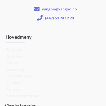
vangbo@vangbo.no
(+47) 63 98 12 20
Hovedmeny
Produkter
Produkter
Om oss
Kundefotos
Spørsmål og svar
Min konto
Kontakt
Retur og henting vare
Våre kategorier