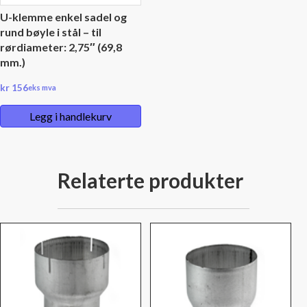
U-klemme enkel sadel og
rund bøyle i stål – til
rørdiameter: 2,75″ (69,8
mm.)
kr
156
eks mva
Legg i handlekurv
Relaterte produkter