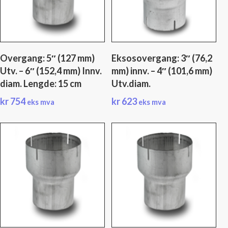
Overgang: 5″ (127 mm)
Eksosovergang: 3″ (76,2
Utv. – 6″ (152,4 mm) Innv.
mm) innv. – 4″ (101,6 mm)
diam. Lengde: 15 cm
Utv.diam.
kr
754
kr
623
eks mva
eks mva