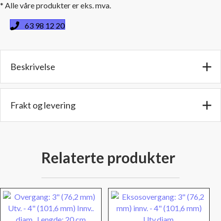
* Alle våre produkter er eks. mva.
mm)
Innv.
63 98 12 20
-
5"
(127
Beskrivelse
mm)
Utv.
diam.
Lengde:
Frakt og levering
20
cm
antall
Relaterte produkter