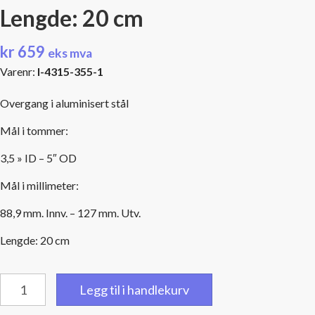
Lengde: 20 cm
kr
659
eks mva
Varenr:
I-4315-355-1
Overgang i aluminisert stål
Mål i tommer:
3,5 » ID – 5″ OD
Mål i millimeter:
88,9 mm. Innv. – 127 mm. Utv.
Lengde: 20 cm
Overgang:
Legg til i handlekurv
3,5"
(88,9