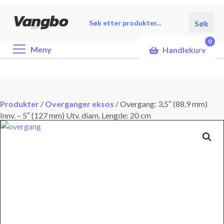
Products
Søk
search
0
Meny
Handlekurv
Produkter
/
Overganger eksos
/
Overgang: 3,5″ (88,9 mm)
Innv. – 5″ (127 mm) Utv. diam. Lengde: 20 cm