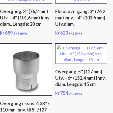
Overgang: 3″ (76,2 mm)
Eksosovergang: 3″ (76,2
Utv. – 4″ (101,6 mm) Innv..
mm) innv. – 4″ (101,6 mm)
diam., Lengde: 20 cm
Utv.diam.
kr
689
kr
623
eks mva
eks mva
Overgang: 5″ (127 mm)
Utv. – 6″ (152,4 mm) Innv.
diam. Lengde: 15 cm
kr
754
eks mva
Overgang eksos: 4,33″ /
110 mm Innv. til 5″ /127