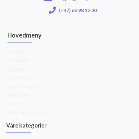
(+47) 63 98 12 20
Hovedmeny
Produkter
Produkter
Om oss
Kundefotos
Spørsmål og svar
Min konto
Kontakt
Retur og henting vare
Våre kategorier