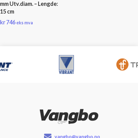
mm Utv.diam. – Lengde:
15 cm
kr
746
eks mva
vangbo@vangbo.no