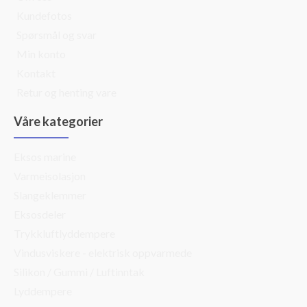
Kundefotos
Spørsmål og svar
Min konto
Kontakt
Retur og henting vare
Våre kategorier
Eksos marine
Varmeisolasjon
Slangeklemmer
Eksosdeler
Trykkluftlyddempere
Vindusviskere - elektrisk oppvarmede
Silikon / Gummi / Luftinntak
Lyddempere