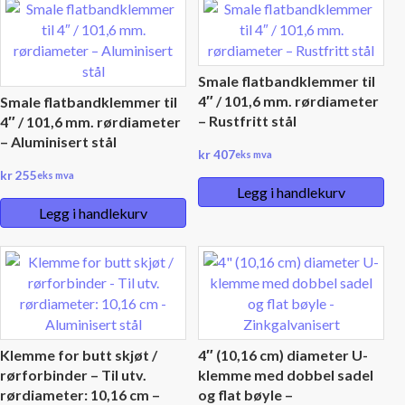
Smale flatbandklemmer til
4″ / 101,6 mm. rørdiameter
Smale flatbandklemmer til
– Rustfritt stål
4″ / 101,6 mm. rørdiameter
– Aluminisert stål
kr
407
eks mva
kr
255
eks mva
Legg i handlekurv
Legg i handlekurv
Klemme for butt skjøt /
4″ (10,16 cm) diameter U-
rørforbinder – Til utv.
klemme med dobbel sadel
rørdiameter: 10,16 cm –
og flat bøyle –