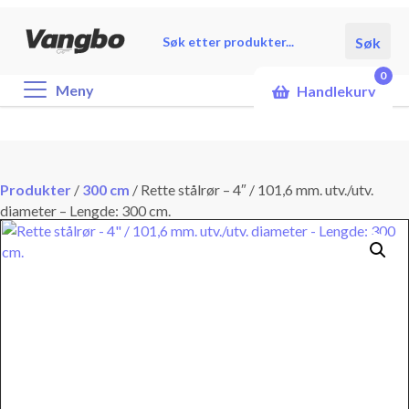
Products
Søk
search
0
Meny
Handlekurv
Produkter
/
300 cm
/
Rette stålrør – 4″ / 101,6 mm. utv./utv.
diameter – Lengde: 300 cm.