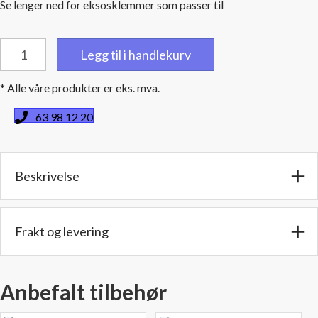
Se lenger ned for eksosklemmer som passer til
Rette
Legg til i handlekurv
stålrør
-
* Alle våre produkter er eks. mva.
4"
/
63 98 12 20
101,6
mm.
utv./utv.
Beskrivelse
diameter
-
Lengde:
300
Frakt og levering
cm.
antall
Anbefalt tilbehør