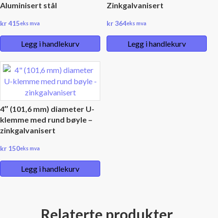
Aluminisert stål
Zinkgalvanisert
kr
415
kr
364
eks mva
eks mva
Legg i handlekurv
Legg i handlekurv
4″ (101,6 mm) diameter U-
klemme med rund bøyle –
zinkgalvanisert
kr
150
eks mva
Legg i handlekurv
Relaterte produkter