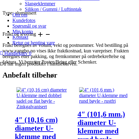
Slangeklemmer
Silikon / Gummi / Luftinntak
Type: aluminisert
Om oss
Kundefotos
Spørsmål og svar
Min konto
Frakt og levering
Kontakt
Retur og henting vare
Frakt beregnes av volum, vekt og postnummer. Ved bestilling på
www.vangbo.no vises ikke fraktkostnad, kun varepriser. Frakten
Handlekurv
0
beregnes etter pakking, og fremkommer på ordrebekreftelse og
faktura. Vi benytter Posten/Bring eller Schenker.
Du har ingen produkter i handlekurven.
Anbefalt tilbehør
4″ (101,6 mm.)
4″ (10,16 cm)
diameter U-
diameter U-
klemme med
klemme med