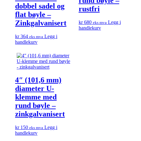
rund bøyle –
dobbel sadel og
rustfri
flat bøyle –
Zinkgalvanisert
kr
680
Legg i
eks mva
handlekurv
kr
364
Legg i
eks mva
handlekurv
4″ (101,6 mm)
diameter U-
klemme med
rund bøyle –
zinkgalvanisert
kr
150
Legg i
eks mva
handlekurv