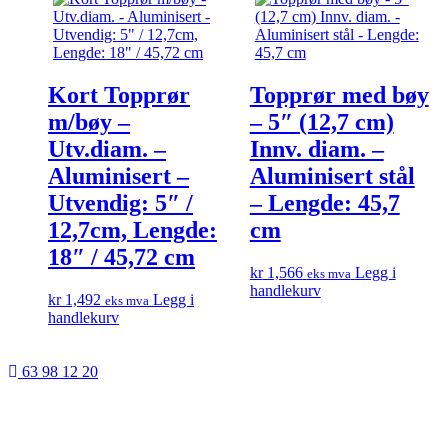
Kort Topprør
Topprør med bøy
m/bøy –
– 5″ (12,7 cm)
Utv.diam. –
Innv. diam. –
Aluminisert –
Aluminisert stål
Utvendig: 5″ /
– Lengde: 45,7
12,7cm, Lengde:
cm
18″ / 45,72 cm
kr
1,566
Legg i
eks mva
handlekurv
kr
1,492
Legg i
eks mva
handlekurv
63 98 12 20