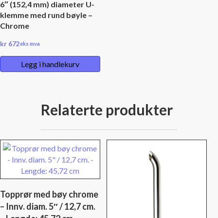
6″ (152,4 mm) diameter U-
klemme med rund bøyle –
Chrome
kr
672
eks mva
Legg i handlekurv
Relaterte produkter
Topprør med bøy chrome
– Innv. diam. 5″ / 12,7 cm.