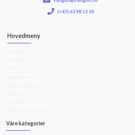
(+47) 63 98 12 20
Hovedmeny
Produkter
Produkter
Om oss
Kundefotos
Spørsmål og svar
Min konto
Kontakt
Retur og henting vare
Våre kategorier