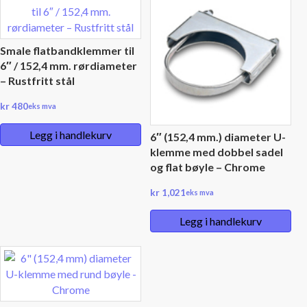
Smale flatbandklemmer til
6″ / 152,4 mm. rørdiameter
– Rustfritt stål
kr
480
eks mva
Legg i handlekurv
6″ (152,4 mm.) diameter U-
klemme med dobbel sadel
og flat bøyle – Chrome
kr
1,021
eks mva
Legg i handlekurv