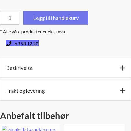
Topprør
Legg til i handlekurv
med
bøy
* Alle våre produkter er eks. mva.
chrome
-
63 98 12 20
6"
(15,24
cm)
Beskrivelse
innv.diam.
-
Lengde:
213
Frakt og levering
cm
antall
Anbefalt tilbehør