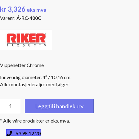
kr
3,326
eks mva
Varenr:
Å-RC-400C
Vippehetter Chrome
Innvendig diameter. 4″ / 10,16 cm
Alle montasjedetaljer medfølger
Vippehetter
Legg til i handlekurv
Chrome
til
* Alle våre produkter er eks. mva.
diameter
4''
63 98 12 20
/