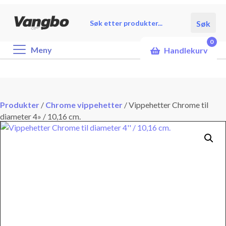
Products
Søk
search
0
Meny
Handlekurv
Produkter
/
Chrome vippehetter
/
Vippehetter Chrome til
diameter 4» / 10,16 cm.