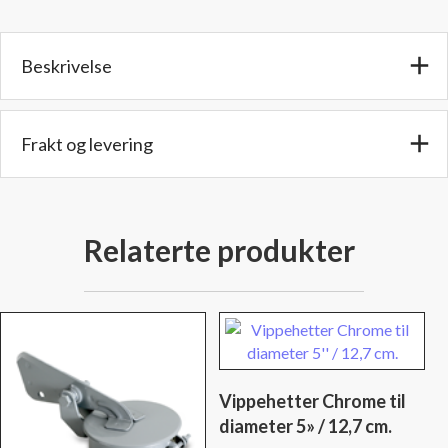
10,16
cm.
Beskrivelse
antall
Frakt og levering
Relaterte produkter
Vippehetter Chrome til
diameter 5» / 12,7 cm.