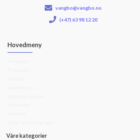
vangbo@vangbo.no
(+47) 63 98 12 20
Hovedmeny
Produkter
Produkter
Om oss
Kundefotos
Spørsmål og svar
Min konto
Kontakt
Retur og henting vare
Våre kategorier