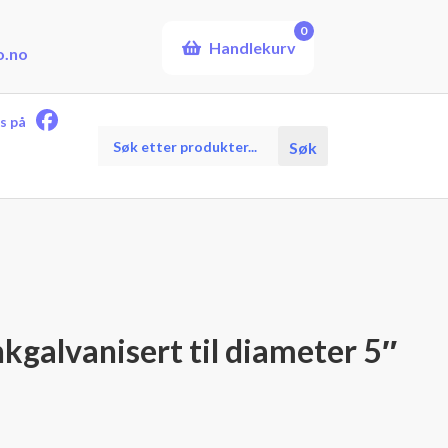
0
Handlekurv
o.no
s på
Products
Søk
search
kgalvanisert til diameter 5″