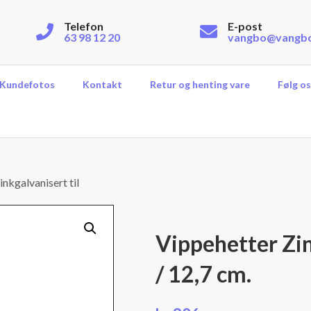
Telefon
E-post
63 98 12 20
vangbo@vangb
Kundefotos
Kontakt
Retur og henting vare
Følg os
nkgalvanisert til
Vippehetter Zin
/ 12,7 cm.