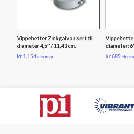
Vippehetter Zinkgalvanisert til
Vippehetter
diameter 4,5″ / 11,43 cm.
diameter: 6″
kr
1,154
kr
685
eks mva
eks m