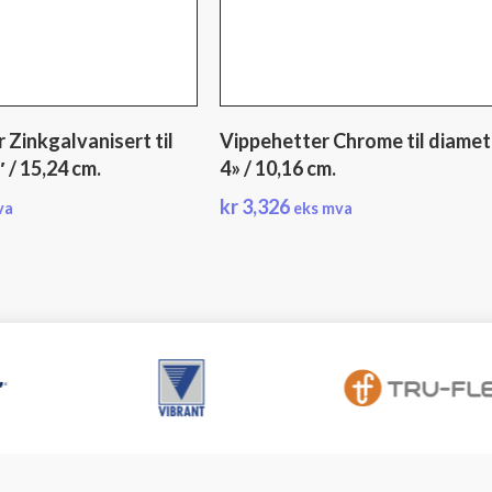
 Zinkgalvanisert til
Vippehetter Chrome til diamet
 / 15,24 cm.
4» / 10,16 cm.
kr
3,326
va
eks mva