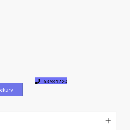
63 98 12 20
dlekurv
.