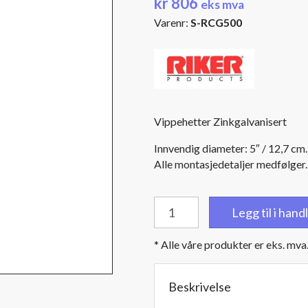
kr
806
eks mva
Varenr:
S-RCG500
Vippehetter Zinkgalvanisert
Innvendig diameter: 5″ / 12,7 cm.
Alle montasjedetaljer medfølger.
Vippehetter
Legg til i han
Zinkgalvanisert
til
* Alle våre produkter er eks. mva
diameter
5"
/
Beskrivelse
12,7