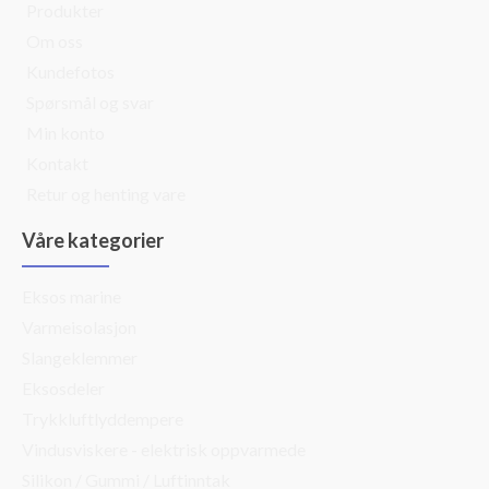
Produkter
Om oss
Kundefotos
Spørsmål og svar
Min konto
Kontakt
Retur og henting vare
Våre kategorier
Eksos marine
Varmeisolasjon
Slangeklemmer
Eksosdeler
Trykkluftlyddempere
Vindusviskere - elektrisk oppvarmede
Silikon / Gummi / Luftinntak