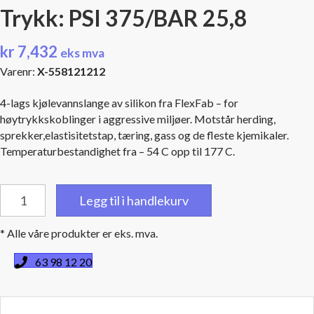
Trykk: PSI 375/BAR 25,8
kr
7,432
eks mva
Varenr:
X-558121212
4-lags kjølevannslange av silikon fra FlexFab – for
høytrykkskoblinger i aggressive miljøer. Motstår herding,
sprekker,elastisitetstap, tæring, gass og de fleste kjemikaler.
Temperaturbestandighet fra – 54 C opp til 177 C.
54,0
Legg til i handlekurv
mm.innv.diam./63,9
utv.diam.
* Alle våre produkter er eks. mva.
-
366
63 98 12 20
cm
lang
-