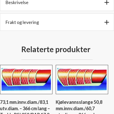
Beskrivelse
Trykk:
PSI
375/BAR
25,8
Frakt og levering
antall
Relaterte produkter
73,1 mm.innv.diam./83,1
Kjølevannsslange 50,8
utv.diam. – 366 cm lang –
mm.innv.diam./60,7