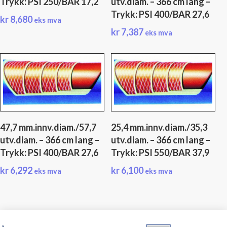
Trykk: PSI 250/BAR 17,2
utv.diam. – 366 cm lang –
Trykk: PSI 400/BAR 27,6
kr
8,680
eks mva
kr
7,387
eks mva
47,7 mm.innv.diam./57,7
25,4 mm.innv.diam./35,3
utv.diam. – 366 cm lang –
utv.diam. – 366 cm lang –
Trykk: PSI 400/BAR 27,6
Trykk: PSI 550/BAR 37,9
kr
6,292
kr
6,100
eks mva
eks mva