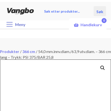
Products
Søk
search
0
Meny
Handlekurv
Produkter
/
366 cm
/
54,0 mm.innv.diam./63,9 utv.diam. – 366 cm
lang – Trykk: PSI 375/BAR 25,8