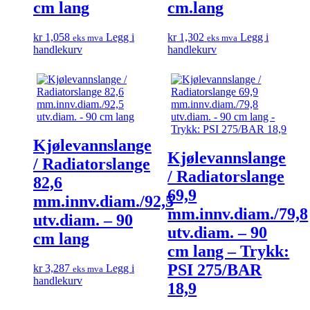
cm lang
cm.lang
kr
1,058
Legg i
kr
1,302
Legg i
eks mva
eks mva
handlekurv
handlekurv
Kjølevannslange
Kjølevannslange
/ Radiatorslange
/ Radiatorslange
82,6
69,9
mm.innv.diam./92,5
mm.innv.diam./79,8
utv.diam. – 90
utv.diam. – 90
cm lang
cm lang – Trykk:
PSI 275/BAR
kr
3,287
Legg i
eks mva
handlekurv
18,9