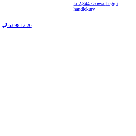
kr
2,844
Legg i
eks mva
handlekurv
63 98 12 20