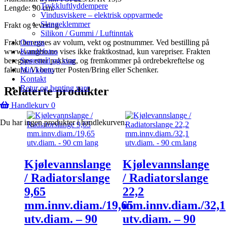
Trykkluftlyddempere
Lengde: 90 cm.
Vindusviskere – elektrisk oppvarmede
Slangeklemmer
Frakt og levering
Silikon / Gummi / Luftinntak
Frakt beregnes av volum, vekt og postnummer. Ved bestilling på
Om oss
www.vangbo.no vises ikke fraktkostnad, kun varepriser. Frakten
Kundefotos
beregnes etter pakking, og fremkommer på ordrebekreftelse og
Spørsmål og svar
faktura. Vi benytter Posten/Bring eller Schenker.
Min konto
Kontakt
Retur og henting vare
Relaterte produkter
Handlekurv
0
Du har ingen produkter i handlekurven.
Kjølevannslange
Kjølevannslange
/ Radiatorslange
/ Radiatorslange
9,65
22,2
mm.innv.diam./19,65
mm.innv.diam./32,1
utv.diam. – 90
utv.diam. – 90