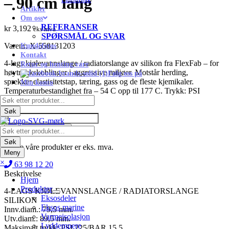
– 90 cm lang
Artikler
Om oss
REFERANSER
kr
3,192
eks mva
SPØRSMÅL OG SVAR
Varenr:
X-558131203
Kundefotos
Kontakt
4-lags kjølevannslange / radiatorslange av silikon fra FlexFab – for
Retur og henting vare
høytrykkskoblinger i aggressive miljøer. Motstår herding,
Følg oss på
sprekker,elastisitetstap, tæring, gass og de fleste kjemikaler.
Min konto
Temperaturbestandighet fra – 54 C opp til 177 C. Trykk: PSI
Products
225/BAR 15,5
search
Søk
Kjølevannslange
/
Legg til i handlekurv
Products
Radiatorslange
search
Søk
79,5
* Alle våre produkter er eks. mva.
Meny
mm.innv.diam./89,5
×
utv.diam.
63 98 12 20
-
Beskrivelse
Hjem
90
Produkter
cm
4-LAGS KJØLEVANNSLANGE / RADIATORSLANGE
Eksosdeler
lang
SILIKON
Eksos marine
antall
Innv.diam.: 79,5 mm.
Varmeisolasjon
Utv.diam.: 89,5 mm.
Lyddempere
Maksimalt trykk: PSI 225/BAR 15,5