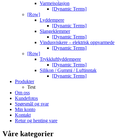
Varmeisolasjon
[Dynamic Terms]
[Row]
Lyddempere
[Dynamic Terms]
Slangeklemmer
[Dynamic Terms]
Vindusviskere – elektrisk oppvarmede
[Dynamic Terms]
[Row]
Trykkluftlyddempere
[Dynamic Terms]
Silikon / Gummi / Luftinntak
[Dynamic Terms]
Produkter
Test
Om oss
Kundefotos
Spørsmål og svar
Min konto
Kontakt
Retur og henting vare
Våre kategorier