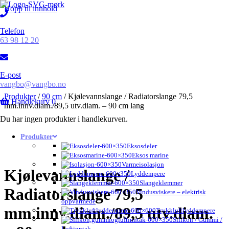
Hopp til innhold
Telefon
63 98 12 20
E-post
vangbo@vangbo.no
Produkter
/
90 cm
/
Kjølevannslange / Radiatorslange 79,5
Handlekurv
0
mm.innv.diam./89,5 utv.diam. – 90 cm lang
Du har ingen produkter i handlekurven.
Produkter
Eksosdeler
Eksos marine
Varmeisolasjon
Kjølevannslange /
Lyddempere
Slangeklemmer
Radiatorslange 79,5
Vindusviskere – elektrisk
oppvarmede
mm.innv.diam./89,5 utv.diam.
Trykkluftlyddempere
Silikon / Gummi /
Luftinntak