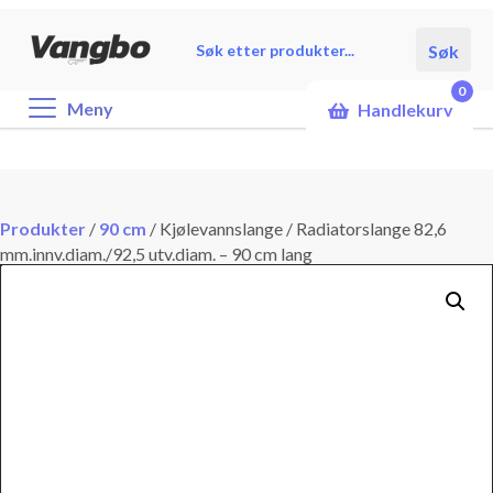
Products
Søk
search
0
Meny
Handlekurv
Produkter
/
90 cm
/
Kjølevannslange / Radiatorslange 82,6
mm.innv.diam./92,5 utv.diam. – 90 cm lang