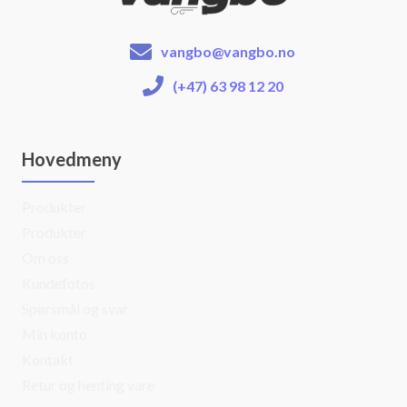
vangbo@vangbo.no
(+47) 63 98 12 20
Hovedmeny
Produkter
Produkter
Om oss
Kundefotos
Spørsmål og svar
Min konto
Kontakt
Retur og henting vare