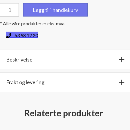
Kjølevannslange
Legg til i handlekurv
/
Radiatorslange
* Alle våre produkter er eks. mva.
82,6
mm.innv.diam./92,5
63 98 12 20
utv.diam.
-
90
Beskrivelse
cm
lang
antall
Frakt og levering
Relaterte produkter