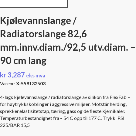
Kjølevannslange /
Radiatorslange 82,6
mm.innv.diam./92,5 utv.diam. –
90 cm lang
kr
3,287
eks mva
Varenr:
X-558132503
4-lags kjølevannslange / radiatorslange av silikon fra FlexFab –
for høytrykkskoblinger i aggressive miljøer. Motstår herding,
sprekker,elastisitetstap, tæring, gass og de fleste kjemikaler.
Temperaturbestandighet fra – 54 C opp til 177 C. Trykk: PSI
225/BAR 15,5