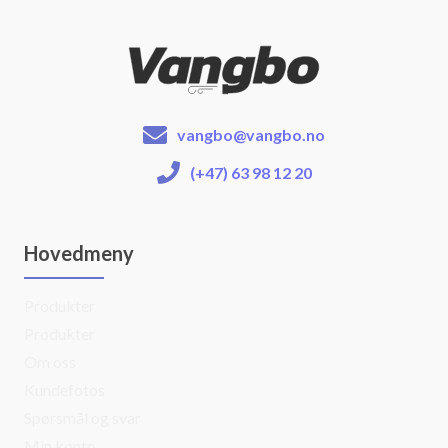
vangbo@vangbo.no
(+47) 63 98 12 20
Hovedmeny
Produkter
Produkter
Om oss
Kundefotos
Spørsmål og svar
Min konto