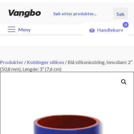
Products
Søk
search
0
Meny
Handlekurv
Produkter
/
Koblinger silikon
/
Blå silikonkobling, Innv.diam: 2″
(50,8 mm), Lengde: 3″ (7,6 cm)