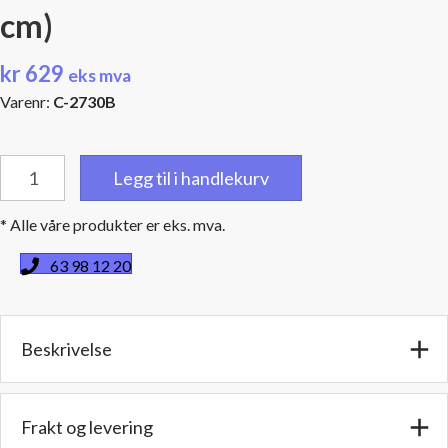
cm)
kr
629
eks mva
Varenr:
C-2730B
Blå
Legg til i handlekurv
silikonkobling,
Innv.diam:
* Alle våre produkter er eks. mva.
2"
(50,8
63 98 12 20
mm),
Lengde:
3"
Beskrivelse
(7,6
cm)
antall
Frakt og levering