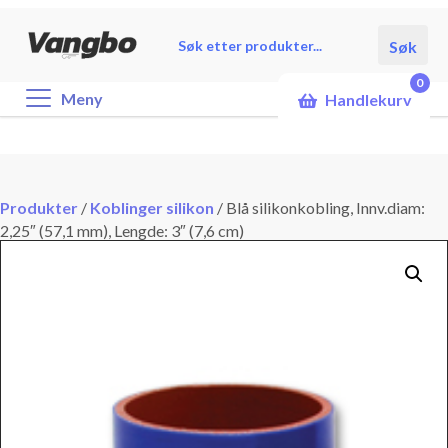
Products
Søk
search
0
Meny
Handlekurv
Produkter
/
Koblinger silikon
/
Blå silikonkobling, Innv.diam:
2,25″ (57,1 mm), Lengde: 3″ (7,6 cm)