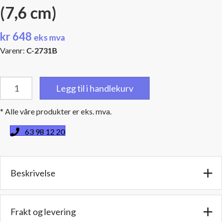
(7,6 cm)
kr
648
eks mva
Varenr:
C-2731B
Blå
Legg til i handlekurv
silikonkobling,
Innv.diam:
* Alle våre produkter er eks. mva.
2,25"
(57,1
63 98 12 20
mm),
Lengde:
3"
Beskrivelse
(7,6
cm)
antall
Frakt og levering