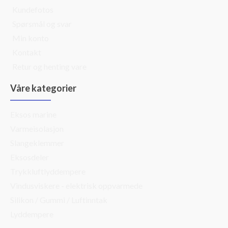
Kundefotos
Spørsmål og svar
Min konto
Kontakt
Retur og henting vare
Våre kategorier
Eksos marine
Varmeisolasjon
Slangeklemmer
Eksosdeler
Trykkluftlyddempere
Vindusviskere - elektrisk oppvarmede
Silikon / Gummi / Luftinntak
Lyddempere