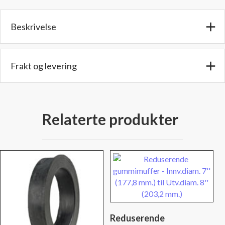
mm.)
til
Beskrivelse
Utv.diam.
7''
(177,8
mm.)
Frakt og levering
antall
Relaterte produkter
Reduserende