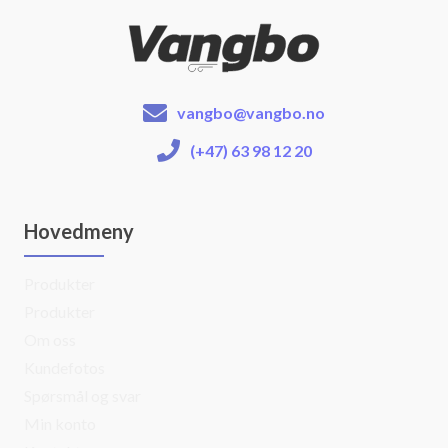
vangbo@vangbo.no
(+47) 63 98 12 20
Hovedmeny
Produkter
Produkter
Om oss
Kundefotos
Spørsmål og svar
Min konto