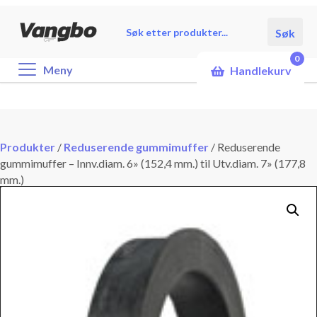
Products
Søk
search
0
Meny
Handlekurv
Produkter
/
Reduserende gummimuffer
/
Reduserende
gummimuffer – Innv.diam. 6» (152,4 mm.) til Utv.diam. 7» (177,8
mm.)