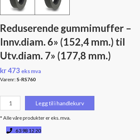
Reduserende gummimuffer –
Innv.diam. 6» (152,4 mm.) til
Utv.diam. 7» (177,8 mm.)
kr
473
eks mva
Varenr:
S-RS760
Reduserende
Legg til i handlekurv
gummimuffer
-
* Alle våre produkter er eks. mva.
Innv.diam.
6''
63 98 12 20
(152,4