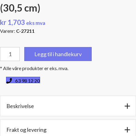
(30,5 cm)
kr
1,703
eks mva
Varenr:
C-27211
Sort
Legg til i handlekurv
silikonslange,
Innv.diam:
* Alle våre produkter er eks. mva.
3,25"
(82,5
63 98 12 20
mm),
Lengde:
12''
Beskrivelse
(30,5
cm)
antall
Frakt og levering