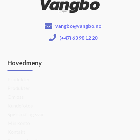
vangbo@vangbo.no
(+47) 63 98 12 20
Hovedmeny
Produkter
Produkter
Om oss
Kundefotos
Spørsmål og svar
Min konto
Kontakt