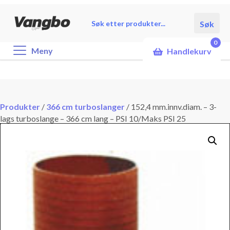
Products
Søk
search
0
Meny
Handlekurv
Produkter
/
366 cm turboslanger
/
152,4 mm.innv.diam. – 3-
lags turboslange – 366 cm lang – PSI 10/Maks PSI 25