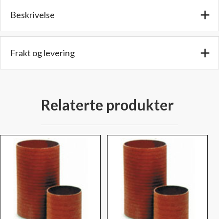
366
Beskrivelse
cm
lang
-
PSI
Frakt og levering
10/Maks
PSI
25
antall
Relaterte produkter