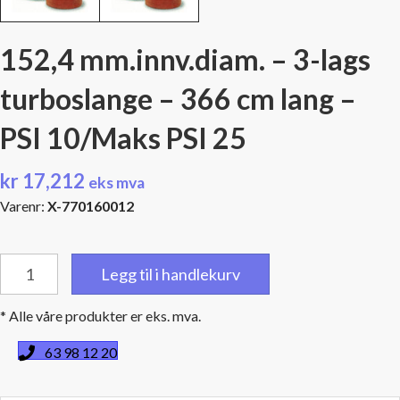
152,4 mm.innv.diam. – 3-lags
turboslange – 366 cm lang –
PSI 10/Maks PSI 25
kr
17,212
eks mva
Varenr:
X-770160012
152,4
Legg til i handlekurv
mm.innv.diam.
-
* Alle våre produkter er eks. mva.
3-
lags
63 98 12 20
turboslange
-