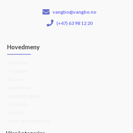
vangbo@vangbo.no
(+47) 63 98 12 20
Hovedmeny
Produkter
Produkter
Om oss
Kundefotos
Spørsmål og svar
Min konto
Kontakt
Retur og henting vare