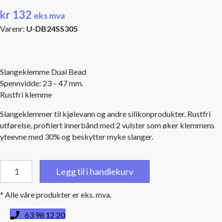
kr
132
eks mva
Varenr:
U-DB24SS305
Slangeklemme Dual Bead
Spennvidde: 23 – 47 mm.
Rustfri klemme
Slangeklemmer til kjølevann og andre silikonprodukter. Rustfri
utførelse, profilert innerbånd med 2 vulster som øker klemmens
yteevne med 30% og beskytter myke slanger.
Slangeklemme
Legg til i handlekurv
Dual
Bead
* Alle våre produkter er eks. mva.
23
-
63 98 12 20