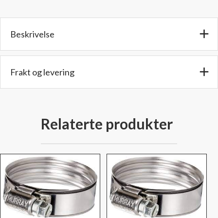
47mm.
Rustfri
klemme
Beskrivelse
antall
Frakt og levering
Relaterte produkter