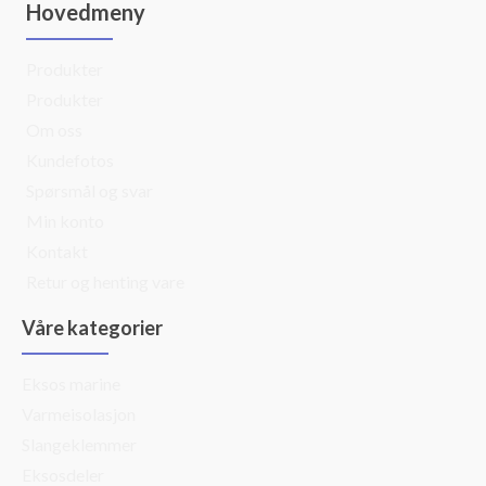
Hovedmeny
Produkter
Produkter
Om oss
Kundefotos
Spørsmål og svar
Min konto
Kontakt
Retur og henting vare
Våre kategorier
Eksos marine
Varmeisolasjon
Slangeklemmer
Eksosdeler