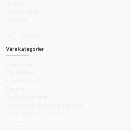
Kundefotos
Spørsmål og svar
Min konto
Kontakt
Retur og henting vare
Våre kategorier
Eksos marine
Varmeisolasjon
Slangeklemmer
Eksosdeler
Trykkluftlyddempere
Vindusviskere - elektrisk oppvarmede
Silikon / Gummi / Luftinntak
Lyddempere