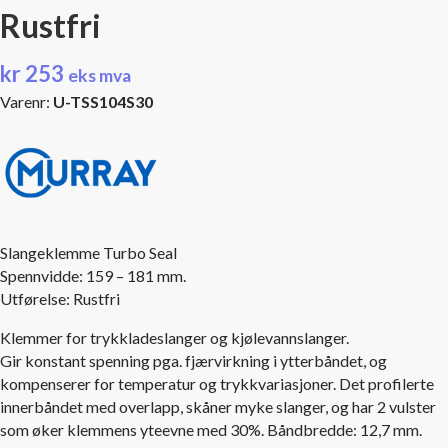
Rustfri
kr
253
eks mva
Varenr:
U-TSS104S30
Slangeklemme Turbo Seal
Spennvidde: 159 – 181 mm.
Utførelse: Rustfri
Klemmer for trykkladeslanger og kjølevannslanger.
Gir konstant spenning pga. fjærvirkning i ytterbåndet, og
kompenserer for temperatur og trykkvariasjoner. Det profilerte
innerbåndet med overlapp, skåner myke slanger, og har 2 vulster
som øker klemmens yteevne med 30%. Båndbredde: 12,7 mm.