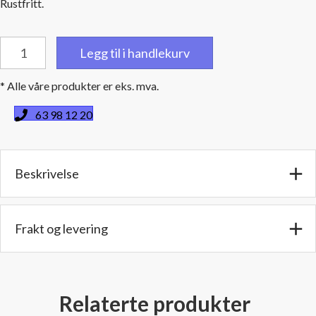
Rustfritt.
Slangeklemme
Legg til i handlekurv
Turbo
Seal
* Alle våre produkter er eks. mva.
Spennvidde:
159
63 98 12 20
-
181
mm.
Beskrivelse
Rustfri
antall
Frakt og levering
Relaterte produkter