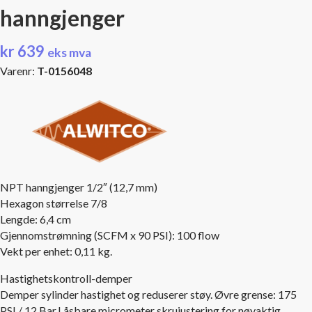
hanngjenger
kr
639
eks mva
Varenr:
T-0156048
NPT hanngjenger 1/2″ (12,7 mm)
Hexagon størrelse 7/8
Lengde: 6,4 cm
Gjennomstrømning (SCFM x 90 PSI): 100 flow
Vekt per enhet: 0,11 kg.
Hastighetskontroll-demper
Demper sylinder hastighet og reduserer støy. Øvre grense: 175
PSI / 12 Bar.Låsbare micrometer skrujustering for nøyaktig