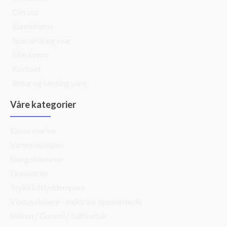
Om oss
Kundefotos
Spørsmål og svar
Min konto
Kontakt
Retur og henting vare
Våre kategorier
Eksos marine
Varmeisolasjon
Slangeklemmer
Eksosdeler
Trykkluftlyddempere
Vindusviskere - elektrisk oppvarmede
Silikon / Gummi / Luftinntak