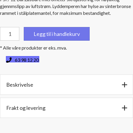
gjennmslipp av luftstrøm. Lyddemperen har hylse av sinterbronse
rammet i stålplatemantel, for maksimum bestandighet.
Trykkluftlyddemper
Legg til i handlekurv
Adjust-
A-
* Alle våre produkter er eks. mva.
Flow
1/2"
63 98 12 20
(12,7
mm.)
NPT
Beskrivelse
hanngjenger
antall
Frakt og levering