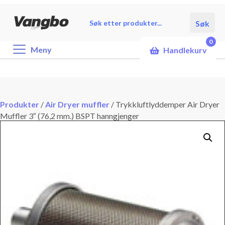
Products
Søk
search
0
Meny
Handlekurv
Produkter
/
Air Dryer muffler
/
Trykkluftlyddemper Air Dryer
Muffler 3″ (76,2 mm.) BSPT hanngjenger