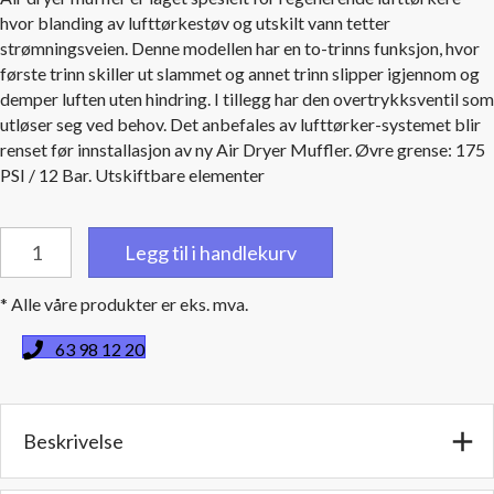
hvor blanding av lufttørkestøv og utskilt vann tetter
strømningsveien. Denne modellen har en to-trinns funksjon, hvor
første trinn skiller ut slammet og annet trinn slipper igjennom og
demper luften uten hindring. I tillegg har den overtrykksventil som
utløser seg ved behov. Det anbefales av lufttørker-systemet blir
renset før innstallasjon av ny Air Dryer Muffler. Øvre grense: 175
PSI / 12 Bar. Utskiftbare elementer
Trykkluftlyddemper
Legg til i handlekurv
Air
Dryer
* Alle våre produkter er eks. mva.
Muffler
3"
63 98 12 20
(76,2
mm.)
BSPT
Beskrivelse
hanngjenger
antall