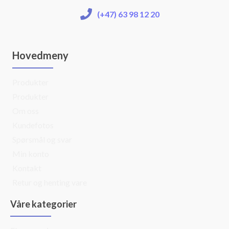
(+47) 63 98 12 20
Hovedmeny
Produkter
Produkter
Om oss
Kundefotos
Spørsmål og svar
Min konto
Kontakt
Retur og henting vare
Våre kategorier