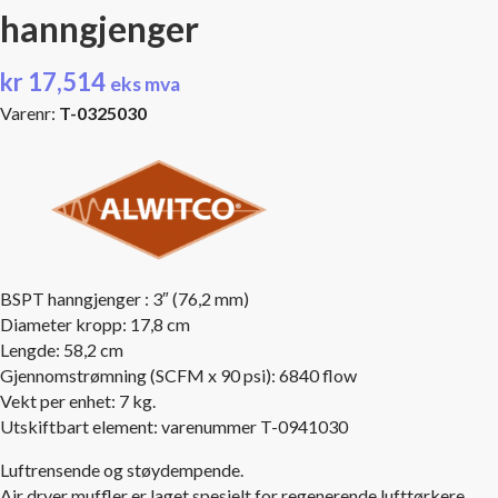
hanngjenger
kr
17,514
eks mva
Varenr:
T-0325030
BSPT hanngjenger : 3″ (76,2 mm)
Diameter kropp: 17,8 cm
Lengde: 58,2 cm
Gjennomstrømning (SCFM x 90 psi): 6840 flow
Vekt per enhet: 7 kg.
Utskiftbart element: varenummer T-0941030
Luftrensende og støydempende.
Air dryer muffler er laget spesielt for regenerende lufttørkere