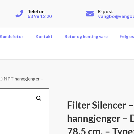
Telefon
E-post
63 98 12 20
vangbo@vangb
Kundefotos
Kontakt
Retur og henting vare
Følg os
mm.) NPT hanngjenger –
Filter Silencer
hanngjenger – D
78,5 cm. – Type