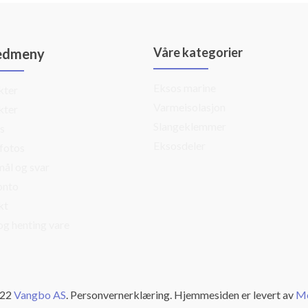
Våre kategorier
edmeny
Eksos marine
kter
Varmeisolasjon
kter
Slangeklemmer
s
Eksosdeler
fotos
ål og svar
onto
kt
og henting vare
022
Vangbo AS
. Personvernerklæring. Hjemmesiden er levert av
Me