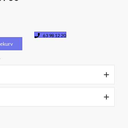
63 98 12 20
dlekurv
.