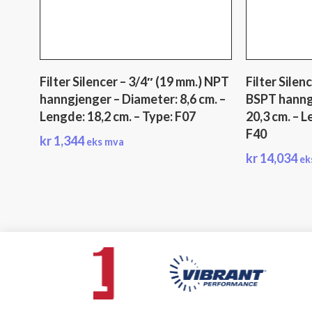
Filter Silencer – 3/4″ (19 mm.) NPT
Filter Silen
hanngjenger – Diameter: 8,6 cm. –
BSPT hanng
Lengde: 18,2 cm. – Type: F07
20,3 cm. – L
F40
kr
1,344
eks mva
kr
14,034
ek