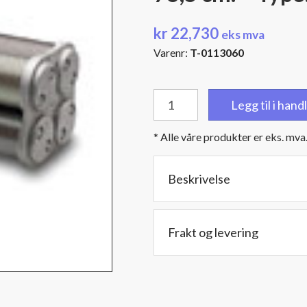
kr
22,730
eks mva
Varenr:
T-0113060
Filter
Legg til i han
Silencer
-
* Alle våre produkter er eks. mva
6"
(152,4
mm.)
Beskrivelse
NPT
hanngjenger
-
Frakt og levering
Diameter:
27,9
cm.
-
Lengde: