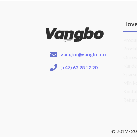
Hov
Produ
Produ
vangbo@vangbo.no
Om os
Kunde
(+47) 63 98 12 20
Spørsm
Min k
Konta
Retur 
© 2019 - 2