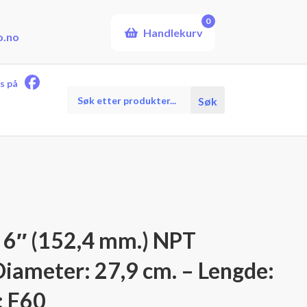
0
Handlekurv
o.no
s på
Products
Søk
search
 – 6″ (152,4 mm.) NPT
iameter: 27,9 cm. – Lengde:
: F60