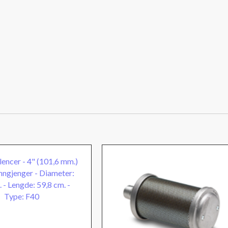
78,5
cm.
-
Type:
F60
antall