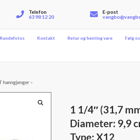
Telefon
E-post
63 98 12 20
vangbo@vangb
Kundefotos
Kontakt
Retur og henting vare
Følg os
T hanngjenger –
1 1/4″ (31,7 m
Diameter: 9,9 c
Type: X12