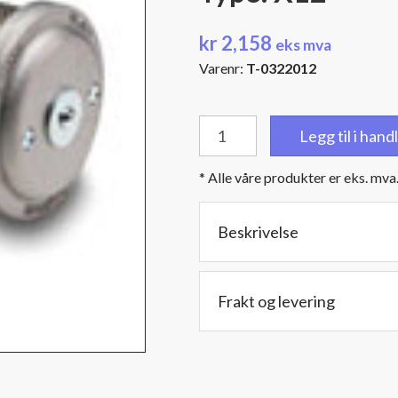
kr
2,158
eks mva
Varenr:
T-0322012
1
Legg til i han
1/4"
(31,7
* Alle våre produkter er eks. mva
mm.)
BSPT
hanngjenger
Beskrivelse
-
Diameter:
9,9
Frakt og levering
cm.
-
Lengde:
22,2
cm.