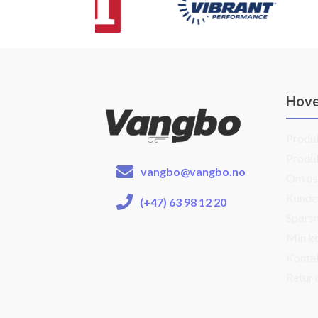
Hov
Produ
Produ
vangbo@vangbo.no
Om os
Kunde
(+47) 63 98 12 20
Spørsm
Min k
Konta
Retur 