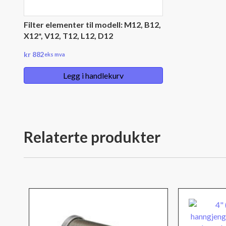
Filter elementer til modell: M12, B12,
X12*, V12, T12, L12, D12
kr
882
eks mva
Legg i handlekurv
Relaterte produkter