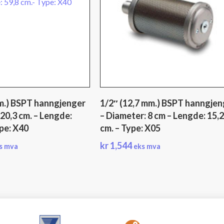
m.) BSPT hanngjenger
1/2″ (12,7 mm.) BSPT hanngjen
 20,3 cm. – Lengde:
– Diameter: 8 cm – Lengde: 15,
ype: X40
cm. – Type: X05
kr
1,544
s mva
eks mva