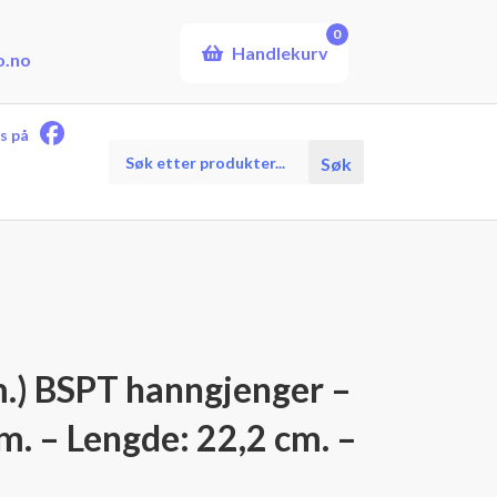
0
Handlekurv
o.no
s på
Products
Søk
search
m.) BSPT hanngjenger –
m. – Lengde: 22,2 cm. –