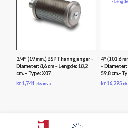
3/4″ (19 mm.) BSPT hanngjenger –
4″ (101,6 m
Diameter: 8,6 cm – Lengde: 18,2
– Diameter:
cm. – Type: X07
59,8 cm.- T
kr
1,741
kr
16,295
eks mva
ek