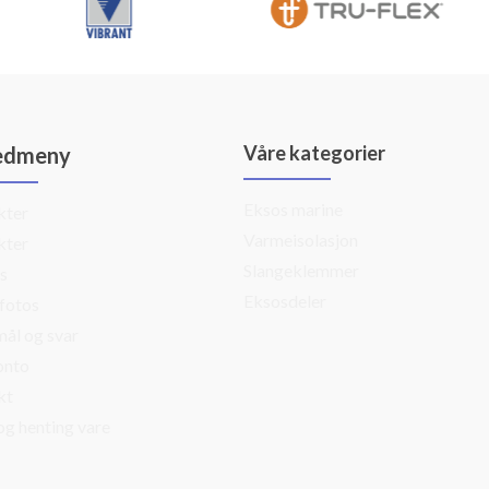
Våre kategorier
edmeny
Eksos marine
kter
Varmeisolasjon
kter
Slangeklemmer
s
Eksosdeler
fotos
ål og svar
onto
kt
og henting vare