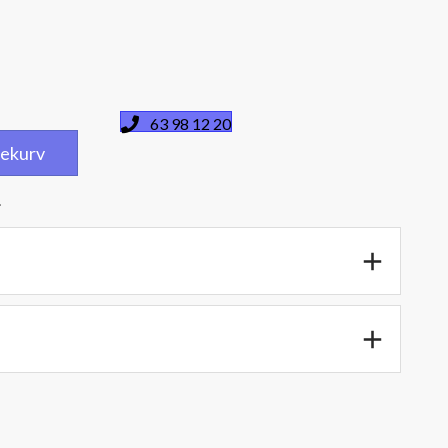
63 98 12 20
dlekurv
.