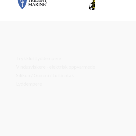
Trykkluftlyddempere
Vindusviskere - elektrisk oppvarmede
Silikon / Gummi / Luftinntak
Lyddempere