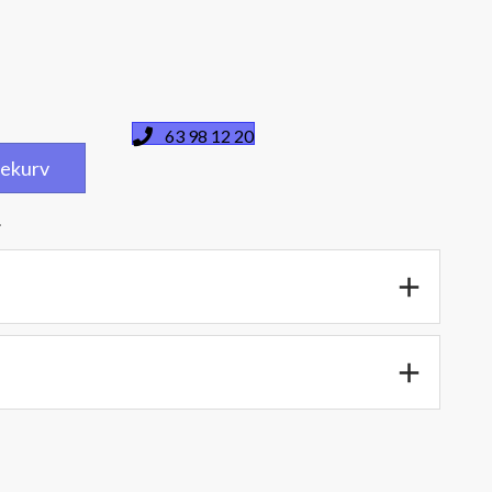
63 98 12 20
dlekurv
.