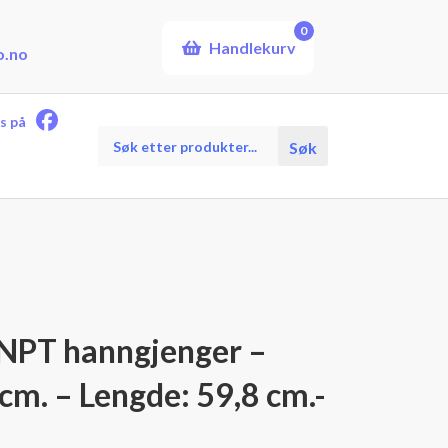
0
Handlekurv
o.no
s på
Products
Søk
search
 NPT hanngjenger –
cm. – Lengde: 59,8 cm.-