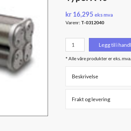
kr
16,295
eks mva
Varenr:
T-0312040
4"
Legg til i han
(101,6
mm.)
* Alle våre produkter er eks. mva
NPT
hanngjenger
-
Beskrivelse
Diameter:
20,3
cm.
Frakt og levering
-
Lengde:
59,8
cm.-
Type: