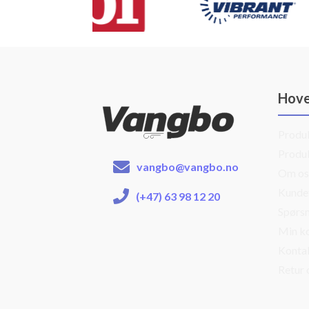
Hov
Produ
Produ
vangbo@vangbo.no
Om os
Kunde
(+47) 63 98 12 20
Spørsm
Min k
Konta
Retur 