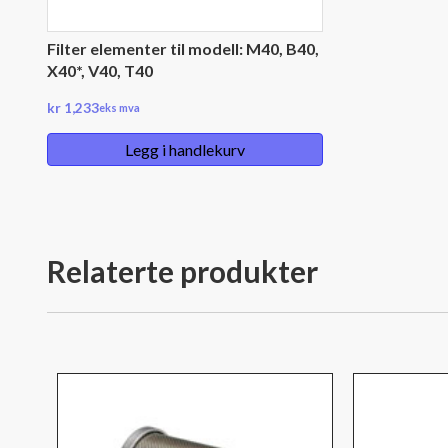
Filter elementer til modell: M40, B40,
X40*, V40, T40
kr
1,233
eks mva
Legg i handlekurv
Relaterte produkter