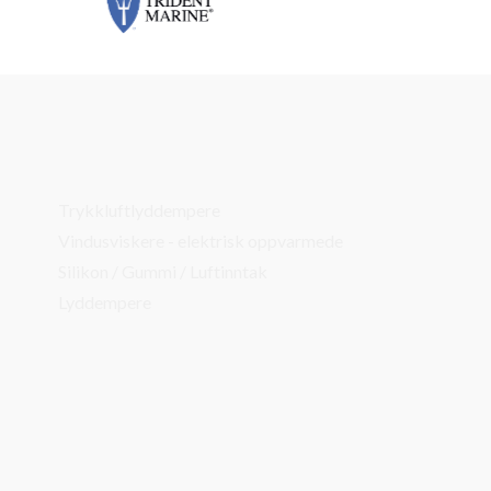
Trykkluftlyddempere
Vindusviskere - elektrisk oppvarmede
Silikon / Gummi / Luftinntak
Lyddempere