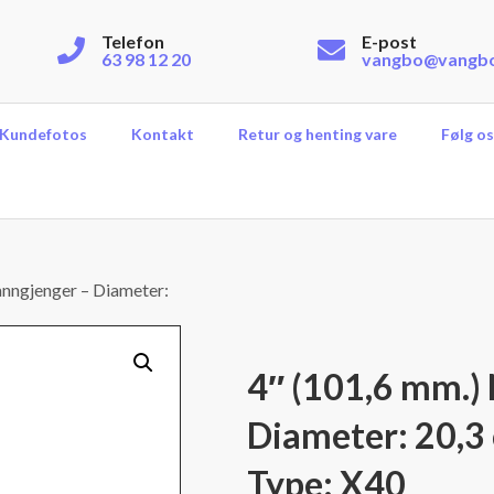
Telefon
E-post
63 98 12 20
vangbo@vangb
Kundefotos
Kontakt
Retur og henting vare
Følg os
nngjenger – Diameter:
4″ (101,6 mm.)
Diameter: 20,3 
Type: X40