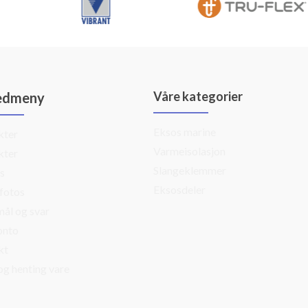
Våre kategorier
edmeny
Eksos marine
kter
Varmeisolasjon
kter
Slangeklemmer
s
Eksosdeler
fotos
ål og svar
onto
kt
og henting vare