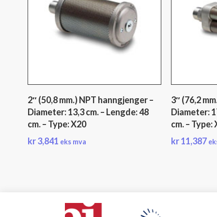
2″ (50,8 mm.) NPT hanngjenger –
3″ (76,2 mm
Diameter: 13,3 cm. – Lengde: 48
Diameter: 1
cm. – Type: X20
cm. – Type:
kr
3,841
kr
11,387
eks mva
ek