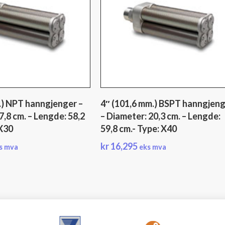
.) NPT hanngjenger –
4″ (101,6 mm.) BSPT hanngjen
7,8 cm. – Lengde: 58,2
– Diameter: 20,3 cm. – Lengde:
 X30
59,8 cm.- Type: X40
kr
16,295
s mva
eks mva