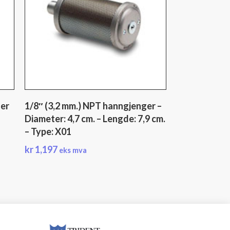
ger
1/8″ (3,2 mm.) NPT hanngjenger –
Diameter: 4,7 cm. – Lengde: 7,9 cm.
– Type: X01
kr
1,197
eks mva