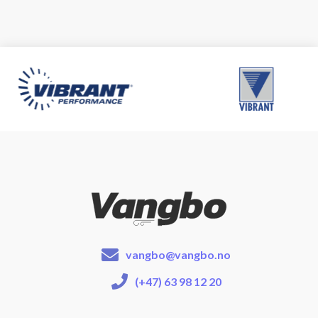
vangbo@vangbo.no
(+47) 63 98 12 20