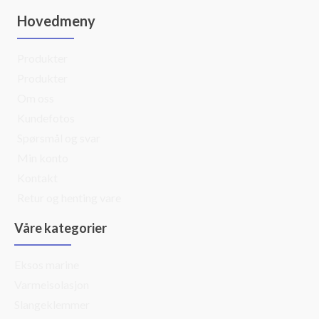
Hovedmeny
Produkter
Produkter
Om oss
Kundefotos
Spørsmål og svar
Min konto
Kontakt
Retur og henting vare
Våre kategorier
Eksos marine
Varmeisolasjon
Slangeklemmer