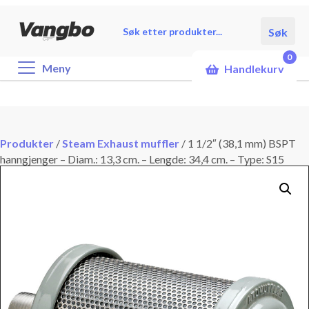
Products
Søk
search
0
Meny
Handlekurv
Produkter
/
Steam Exhaust muffler
/
1 1/2″ (38,1 mm) BSPT
hanngjenger – Diam.: 13,3 cm. – Lengde: 34,4 cm. – Type: S15