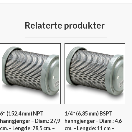
cm.
-
Type:
Relaterte produkter
S15
antall
6″ (152,4 mm) NPT
1/4″ (6,35 mm) BSPT
hanngjenger – Diam.: 27,9
hanngjenger – Diam.: 4,6
cm. – Lengde: 78,5 cm. –
cm. – Lengde: 11 cm –