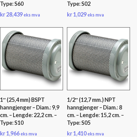
Type: S60
Type: S02
kr
28,439
kr
1,029
eks mva
eks mva
1″ (25,4 mm) BSPT
1/2″ (12,7 mm.) NPT
hanngjenger – Diam.: 9,9
hanngjenger – Diam.: 8
cm. – Lengde: 22,2 cm. –
cm. – Lengde: 15,2 cm. –
Type: S10
Type: S05
kr
1,966
kr
1,410
eks mva
eks mva