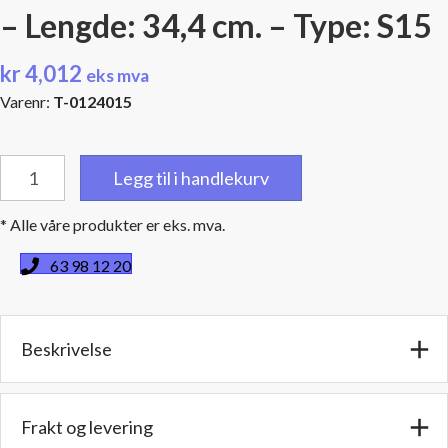
– Lengde: 34,4 cm. – Type: S15
kr
4,012
eks mva
Varenr:
T-0124015
1
Legg til i handlekurv
1/2"
(38,1
* Alle våre produkter er eks. mva.
mm)
BSPT
63 98 12 20
hanngjenger
-
Diam.:
Beskrivelse
13,3
cm.
-
Lengde:
Frakt og levering
34,4